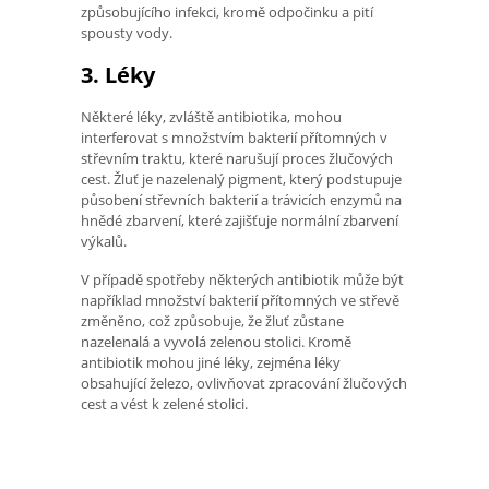
způsobujícího infekci, kromě odpočinku a pití
spousty vody.
3. Léky
Některé léky, zvláště antibiotika, mohou
interferovat s množstvím bakterií přítomných v
střevním traktu, které narušují proces žlučových
cest. Žluť je nazelenalý pigment, který podstupuje
působení střevních bakterií a trávicích enzymů na
hnědé zbarvení, které zajišťuje normální zbarvení
výkalů.
V případě spotřeby některých antibiotik může být
například množství bakterií přítomných ve střevě
změněno, což způsobuje, že žluť zůstane
nazelenalá a vyvolá zelenou stolici. Kromě
antibiotik mohou jiné léky, zejména léky
obsahující železo, ovlivňovat zpracování žlučových
cest a vést k zelené stolici.