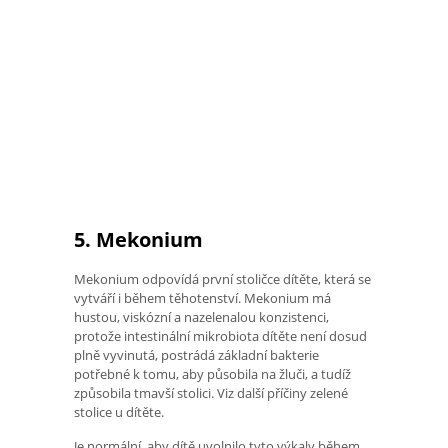
5. Mekonium
Mekonium odpovídá první stoličce dítěte, která se
vytváří i během těhotenství. Mekonium má
hustou, viskózní a nazelenalou konzistenci,
protože intestinální mikrobiota dítěte není dosud
plně vyvinutá, postrádá základní bakterie
potřebné k tomu, aby působila na žluči, a tudíž
způsobila tmavší stolici. Viz další příčiny zelené
stolice u dítěte.
Je normální, aby dítě uvolnilo tyto výkaly během