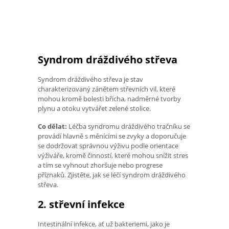
Syndrom dráždivého střeva
Syndrom dráždivého střeva je stav
charakterizovaný zánětem střevních vil, které
mohou kromě bolesti břicha, nadměrné tvorby
plynu a otoku vytvářet zelené stolice.
Co dělat:
Léčba syndromu dráždivého tračníku se
provádí hlavně s měnícími se zvyky a doporučuje
se dodržovat správnou výživu podle orientace
výživáře, kromě činností, které mohou snížit stres
a tím se vyhnout zhoršuje nebo progrese
příznaků. Zjistěte, jak se léčí syndrom dráždivého
střeva.
2. střevní infekce
Intestinální infekce, ať už bakteriemi, jako je