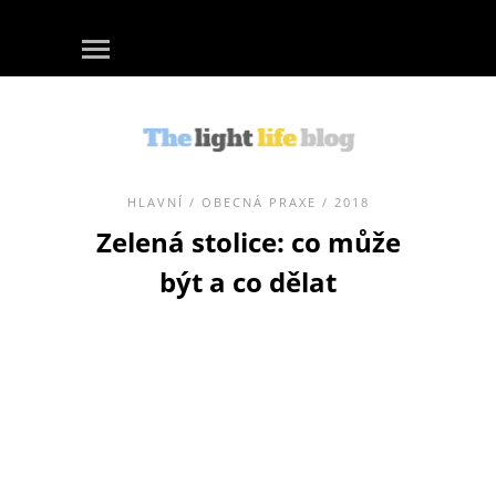
HLAVNÍ
/
OBECNÁ PRAXE
/ 2018
Zelená stolice: co může
být a co dělat