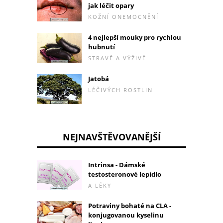
jak léčit opary
KOŽNÍ ONEMOCNĚNÍ
4 nejlepší mouky pro rychlou
hubnutí
STRAVĚ A VÝŽIVĚ
Jatobá
LÉČIVÝCH ROSTLIN
NEJNAVŠTĚVOVANĚJŠÍ
Intrinsa - Dámské
testosteronové lepidlo
A LÉKY
Potraviny bohaté na CLA -
konjugovanou kyselinu