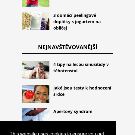
3 domácí peelingové
doplňky s jogurtem na
obličej
NEJNAVŠTĚVOVANĚJŠÍ
4 tipy na léčbu sinusitidy v
těhotenství
Jaké jsou testy k hodnocení
srdce
Apertový syndrom
This website uses cookies to ensure you get