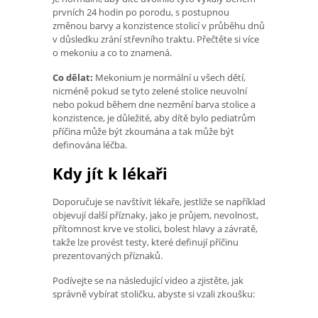
prvních 24 hodin po porodu, s postupnou
změnou barvy a konzistence stolicí v průběhu dnů
v důsledku zrání střevního traktu. Přečtěte si více
o mekoniu a co to znamená.
Co dělat:
Mekonium je normální u všech dětí,
nicméně pokud se tyto zelené stolice neuvolní
nebo pokud během dne nezmění barva stolice a
konzistence, je důležité, aby dítě bylo pediatrům
příčina může být zkoumána a tak může být
definována léčba.
Kdy jít k lékaři
Doporučuje se navštívit lékaře, jestliže se například
objevují další příznaky, jako je průjem, nevolnost,
přítomnost krve ve stolici, bolest hlavy a závratě,
takže lze provést testy, které definují příčinu
prezentovaných příznaků.
Podívejte se na následující video a zjistěte, jak
správně vybírat stoličku, abyste si vzali zkoušku: