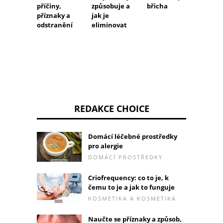
příčiny,
způsobuje a
břicha
ledvin
příznaky a
jak je
je léči
odstranění
eliminovat
REDAKCE CHOICE
Domácí léčebné prostředky
pro alergie
DOMÁCÍ PROSTŘEDKY
Criofrequency: co to je, k
čemu to je a jak to funguje
KOSMETIKA A KOSMETIKA
Naučte se příznaky a způsob,