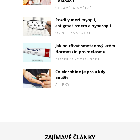
linolovou
STRAVĚ A VÝŽIVĚ
Rozdíly mezi myopií,
astigmatismem a hyperopií
OČNÍ LÉKAŘSTVÍ
Jak používat smetanový krém
Hormoskin pro melasmu
KOŽNÍ ONEMOCNĚNÍ
Co Morphine je pro a kdy
použít
A LÉKY
ZAJÍMAVÉ ČLÁNKY