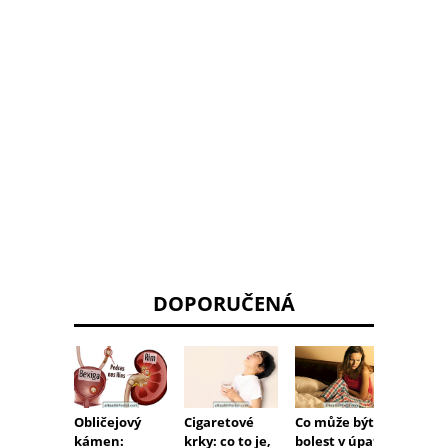
DOPORUČENÁ
Obličejový
Cigaretové
Co může být
Co je
kámen:
krky: co to je,
bolest v úpatí
polycy