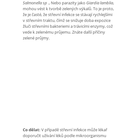
Salmonella sp
., Nebo parazity jako
Giardia lamblia
,
mohou vést k tvorbě zelených výkalů. To je proto,
že je časté, že střevní infekce se stávají rychlejšími
v střevním traktu, čímž se snižuje doba expozice
žluči střevními bakteriemi a trávicími enzymy, což
vede k zelenému průjemu. Znáte další příčiny
zelené průjmy.
Co dělat:
V případě střevní infekce může lékař
doporučit užívání léků podle mikroorganismu