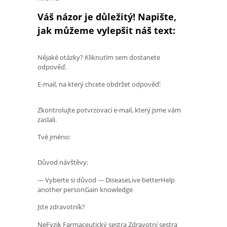
Váš názor je důležitý! Napište,
jak můžeme vylepšit náš text:
Nějaké otázky? Kliknutím sem dostanete
odpověď.
E-mail, na který chcete obdržet odpověď:
Zkontrolujte potvrzovací e-mail, který jsme vám
zaslali.
Tvé jméno:
Důvod návštěvy:
--- Vyberte si důvod --- DiseaseLive betterHelp
another personGain knowledge
Jste zdravotník?
NeFyzik Farmaceutický sestra Zdravotní sestra