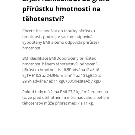
přírůstku hmotnosti na
těhotenství?
Chcete-li se podívat do tabulky přírůstku
hmotnosti, podívejte se, kam odpovídá
vypočítaný BMI a čemu odpovídá přírůstek
hmotnosti.
BMIKlasifikace BMIDoporučený přírůstek
hmotnosti během těhotenstvíHodnocení
přírůstku hmotnosti< 18,5Podváha12 až 18
kgTHE18,5 až 24,9Normální11 až 15 kgB25 až
29,9Nadváha7 až 11 kgC>30ObezitaAž 7 kgD
Pokud tedy má žena BMI 27,3 kg / m2, znamená
to, že před otěhotněním měla nadváhu a během
těhotenství může přibrat mezi 7 a 11 kg.