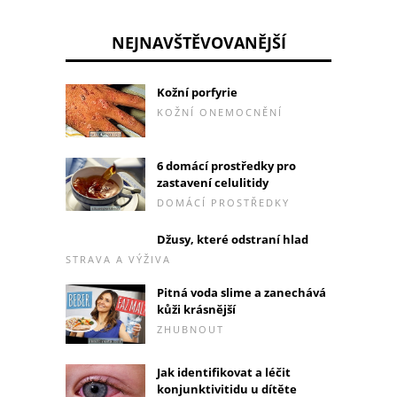
NEJNAVŠTĚVOVANĚJŠÍ
Kožní porfyrie
KOŽNÍ ONEMOCNĚNÍ
6 domácí prostředky pro
zastavení celulitidy
DOMÁCÍ PROSTŘEDKY
Džusy, které odstraní hlad
STRAVA A VÝŽIVA
Pitná voda slime a zanechává
kůži krásnější
ZHUBNOUT
Jak identifikovat a léčit
konjunktivitidu u dítěte