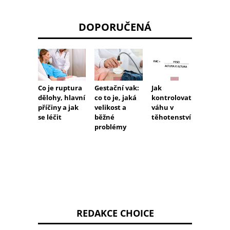
DOPORUČENÁ
Co je ruptura
Gestační vak:
Jak
Co zn
dělohy, hlavní
co to je, jaká
kontrolovat
„předn
příčiny a jak
velikost a
váhu v
placen
se léčit
běžné
těhotenství
nebo „
problémy
REDAKCE CHOICE