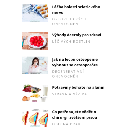
Léčba bolesti sciatického
nervu
ORTOPEDICKÝCH
ONEMOCNĚNÍ
Výhody Aceroly pro zdraví
LÉČIVÝCH ROSTLIN
Jak na léčbu osteopenie
vyhnout se osteoporóze
DEGENERATIVNÍ
ONEMOCNĚNÍ
Potraviny bohaté na alanin
STRAVA A VÝŽIVA
Co potřebujete vědět o
chirurgii zvětšení prsou
OBECNÁ PRAXE