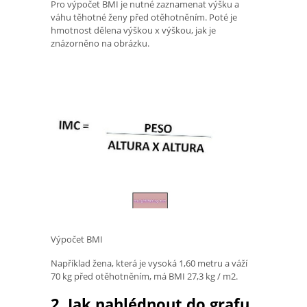
Pro výpočet BMI je nutné zaznamenat výšku a
váhu těhotné ženy před otěhotněním. Poté je
hmotnost dělena výškou x výškou, jak je
znázorněno na obrázku.
Výpočet BMI
Například žena, která je vysoká 1,60 metru a váží
70 kg před otěhotněním, má BMI 27,3 kg / m2.
2. Jak nahlédnout do grafu