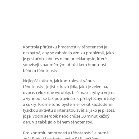
Kontrola přírůstku hmotnosti v těhotenství je
nezbytná, aby se zabránilo vzniku problémů, jako
je gestační diabetes nebo preeklampsie, které
souvisejí s nadměrným přírůstkem hmotnosti
během těhotenství.
Nejlepší způsob, jak kontrolovat váhu v
těhotenství, je jíst zdravá jídla, jako je zelenina,
ovoce, celozrnné výrobky, bílé maso, ryby a vejce,
a vyhnout se tak potravinám s přebytečnými tuky
a cukry. Kromě toho byste měli cvičit každodenní
fyzickou aktivitu s intenzitou světla, jako je pilates,
jóga, vodní aerobik nebo chůze 30 minut každý
den. Viz také: Jídlo během těhotenství.
Pro kontrolu hmotnosti v těhotenství je nutné
znát Body Mass Index nebo BMI, než žena