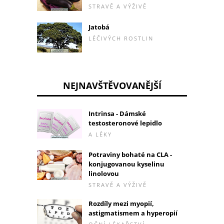
STRAVĚ A VÝŽIVĚ
Jatobá
LÉČIVÝCH ROSTLIN
NEJNAVŠTĚVOVANĚJŠÍ
Intrinsa - Dámské
testosteronové lepidlo
A LÉKY
Potraviny bohaté na CLA -
konjugovanou kyselinu
linolovou
STRAVĚ A VÝŽIVĚ
Rozdíly mezi myopií,
astigmatismem a hyperopií