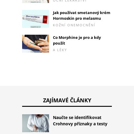
OČNÍ LÉKAŘSTVÍ
Jak používat smetanový krém
Hormoskin pro melasmu
KOŽNÍ ONEMOCNĚNÍ
Co Morphine je pro a kdy
použít
A LÉKY
ZAJÍMAVÉ ČLÁNKY
Naučte se identifikovat
Crohnovy příznaky a testy