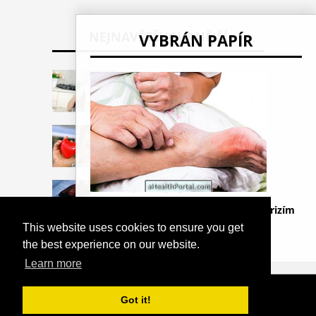
NEJNAVŠTĚVOVANĚJŠÍ
VYBRÁN PAPÍR
4 tipy na léčbu sinusitidy v
těhotenství
Jaké jsou testy k hodnocení
srdce
Apertový syndrom
Léčba dny: Jak zlepšit a předcházet krizím
This website uses cookies to ensure you get
the best experience on our website.
Learn more
COPYRIGHT 2026
HTTPS://THELIGHTLIFEBLOG.COM
Got it!
DEPRESE