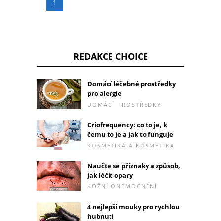
1
REDAKCE CHOICE
Domácí léčebné prostředky
pro alergie
DOMÁCÍ PROSTŘEDKY
Criofrequency: co to je, k
čemu to je a jak to funguje
KOSMETIKA A KOSMETIKA
Naučte se příznaky a způsob,
jak léčit opary
KOŽNÍ ONEMOCNĚNÍ
4 nejlepší mouky pro rychlou
hubnutí