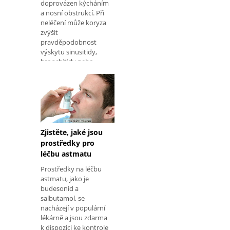
doprovázen kýcháním
a nosní obstrukcí. Při
neléčení může koryza
zvýšit
pravděpodobnost
výskytu sinusitidy,
bronchitidy nebo
dokonce pneumonie.
Velkým přírodním
prostředkem pro
coryza je šťáva
Zjistěte, jaké jsou
prostředky pro
léčbu astmatu
Prostředky na léčbu
astmatu, jako je
budesonid a
salbutamol, se
nacházejí v populární
lékárně a jsou zdarma
k dispozici ke kontrole