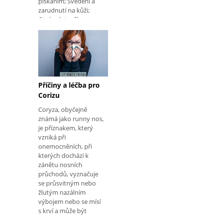
pískáním; Svědění a
zarudnutí na kůži;
Otoky úst, očí a nosu;
Pocit míče v krku;
Bolest břicha,
nevolnost a zvracení;
Zvýšená srdeční
frekvence; Závratě a
pocitu slabosti;
Intenzivní pocení;
Příčiny a léčba pro
Zmatek nebo mdloby.
Corizu
Kvůli závažnosti
Coryza, obyčejně
příznaků a zvýšenému
známá jako runny nos,
riziku nemožnosti
je příznakem, který
vzniká při
onemocněních, při
kterých dochází k
zánětu nosních
průchodů, vyznačuje
se průsvitným nebo
žlutým nazálním
výbojem nebo se mísí
s krví a může být