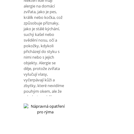
Někteří lidé mají
alergie na domácí
zvířata, jako je pes,
králík nebo kočka, což
způsobuje příznaky,
jako je stálé kýchání,
suchý kašel nebo
svědění nosu, očí a
pokožky, kdykoli
přicházejí do styku s
nimi nebo s jejich
objekty. Alergie se
děje, protože zvířata
vylučují vlasy,
vyčerpávají kůži a
zbytky, které nevidíme
pouhým okem, ale že
vdechujeme během
dýchání. Pokud je
přítomna alergie na
zvířata, může být nu