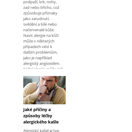
podpaží, krk, nohy,
zad nebo břicho, což
způsobuje příznaky
jako zarudnutí,
svědění a bílé nebo
načervenalé kůže.
Navíc alergie na kůži
může v některých
případech vést k
dalším problémům,
jako je například
alergický angioedém.
Kožní alergie může mít
různé příčiny, jako je
Jaké příčiny a
způsoby léčby
alergického kašle
Alergický kašel je typ