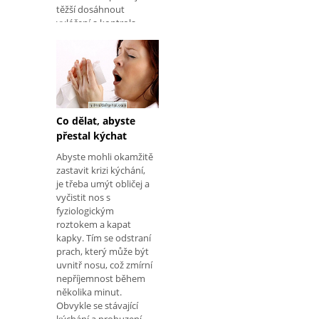
těžší dosáhnout
vyléčení a kontrola
symptomů se obvykle
provádí podle
lékařských pokynů.
Naučte se, jak
identifikovat kopřivku.
Nejlepší způsob, jak
léčit
Co dělat, abyste
přestal kýchat
Abyste mohli okamžitě
zastavit krizi kýchání,
je třeba umýt obličej a
vyčistit nos s
fyziologickým
roztokem a kapat
kapky. Tím se odstraní
prach, který může být
uvnitř nosu, což zmírní
nepříjemnost během
několika minut.
Obvykle se stávající