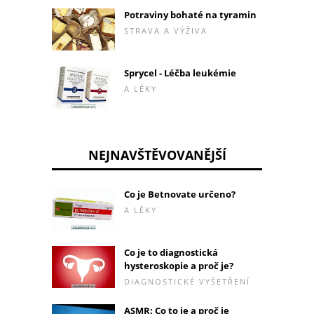
Potraviny bohaté na tyramin
STRAVA A VÝŽIVA
Sprycel - Léčba leukémie
A LÉKY
NEJNAVŠTĚVOVANĚJŠÍ
Co je Betnovate určeno?
A LÉKY
Co je to diagnostická
hysteroskopie a proč je?
DIAGNOSTICKÉ VYŠETŘENÍ
ASMR: Co to je a proč je