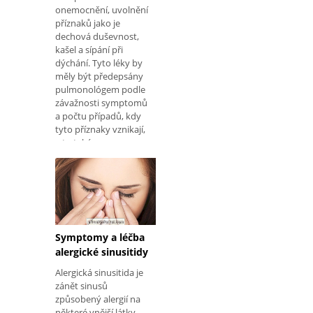
onemocnění, uvolnění
příznaků jako je
dechová duševnost,
kašel a sípání při
dýchání. Tyto léky by
měly být předepsány
pulmonológem podle
závažnosti symptomů
a počtu případů, kdy
tyto příznaky vznikají,
a to také s
přihlédnutím k
intenzitě astmatických
záchvatů, které
pacient představuje, a
proto léčba astmatu
nemusí být přesně
stejná pro všechny.
Symptomy a léčba
Časté prostředky na
alergické sinusitidy
léčbu astmatu Hlavní
Alergická sinusitida je
léčebné prostředky
zánět sinusů
způsobený alergií na
některé vnější látky,