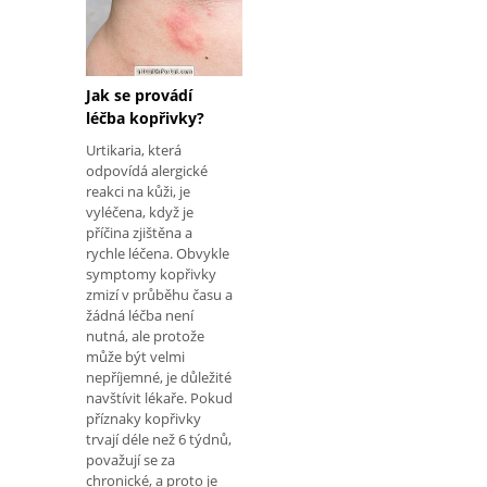
u některých lidí může
být alergická reakce
tak závažná, že může
být nezbytné léčit
masti na bázi
Jak se provádí
kortikosteroidů nebo
léčba kopřivky?
dokonce s
Urtikaria, která
epinefrinem, pokud
odpovídá alergické
příznaky ohrozí váš
reakci na kůži, je
život. Známky alergie
vyléčena, když je
na hmyzí skus Lidé,
příčina zjištěna a
kteří jso
rychle léčena. Obvykle
symptomy kopřivky
zmizí v průběhu času a
žádná léčba není
nutná, ale protože
může být velmi
nepříjemné, je důležité
navštívit lékaře. Pokud
příznaky kopřivky
trvají déle než 6 týdnů,
považují se za
chronické, a proto je