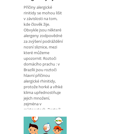
Příčiny alergické
rinitidy se mohou lišit
v závislosti na tom,
kde člověk žije.
Obvykle jsou některé
alergeny zodpovědné
za zvýšení podráždění
nosní sliznice, mezi
které můžeme
upozornit: Roztoči
domácího prachu : v
Brazílii jsou roztoči
hlavní příčinou
alergické rhinitidy,
protože horké a vlhké
klima upřednostňuje
jejich množení,
zejména v
místnostech. Roztoči
se živí všemi typy
organických lá