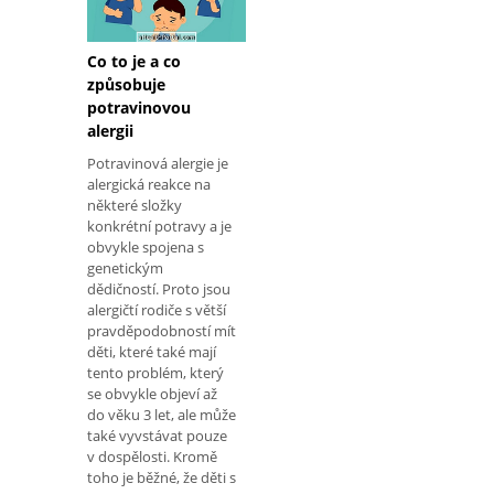
Co to je a co
způsobuje
potravinovou
alergii
Potravinová alergie je
alergická reakce na
některé složky
konkrétní potravy a je
obvykle spojena s
genetickým
dědičností. Proto jsou
alergičtí rodiče s větší
pravděpodobností mít
děti, které také mají
tento problém, který
se obvykle objeví až
do věku 3 let, ale může
také vyvstávat pouze
v dospělosti. Kromě
toho je běžné, že děti s