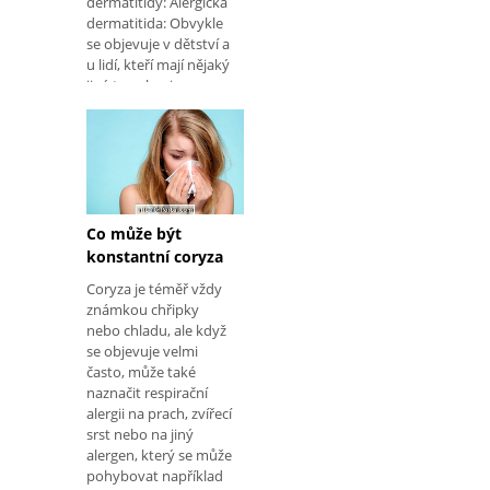
dermatitidy: Alergická
dermatitida: Obvykle
se objevuje v dětství a
u lidí, kteří mají nějaký
jiný typ alergie,
například rhinitis,
například; Dráždivá
dermatitida: Dráždivá
dermatitida může
nastat u jakékoli
osoby, když přichází
do styku s jakoukoliv
Co může být
látkou, která narušuje
konstantní coryza
celistvost pokožky. U
Coryza je téměř vždy
dospělých je
známkou chřipky
nejčastější podráždění
nebo chladu, ale když
způs
se objevuje velmi
často, může také
naznačit respirační
alergii na prach, zvířecí
srst nebo na jiný
alergen, který se může
pohybovat například