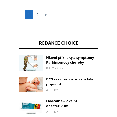
p
1
2
»
REDAKCE CHOICE
Hlavní příznaky a symptomy
Parkinsonovy choroby
PŘÍZNAKY
BCG vakcína: co je pro a kdy
přijmout
A LÉKY
Lidocaine - lokální
anestetikum
A LÉKY