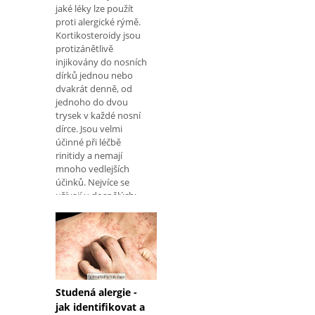
jaké léky lze použít
proti alergické rýmě.
Kortikosteroidy jsou
protizánětlivě
injikovány do nosních
dírků jednou nebo
dvakrát denně, od
jednoho do dvou
trysek v každé nosní
dírce. Jsou velmi
účinné při léčbě
rinitidy a nemají
mnoho vedlejších
účinků. Nejvíce se
užívají u dospělých:
Mometazon
Studená alergie -
jak identifikovat a