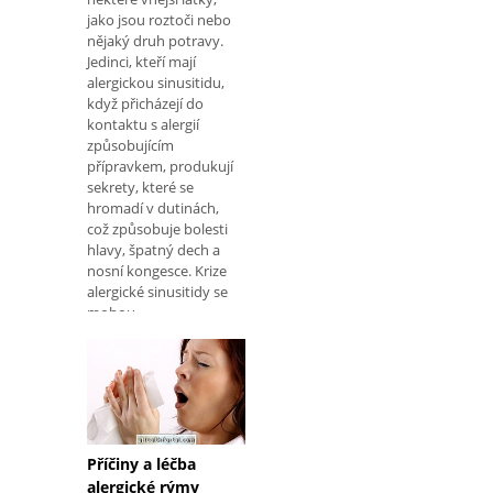
jako jsou roztoči nebo
nějaký druh potravy.
Jedinci, kteří mají
alergickou sinusitidu,
když přicházejí do
kontaktu s alergií
způsobujícím
přípravkem, produkují
sekrety, které se
hromadí v dutinách,
což způsobuje bolesti
hlavy, špatný dech a
nosní kongesce. Krize
alergické sinusitidy se
mohou
Příčiny a léčba
alergické rýmy