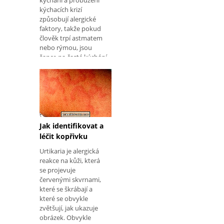
kýchání a probuzení
kýchacích krizí
způsobují alergické
faktory, takže pokud
člověk trpí astmatem
nebo rýmou, jsou
šance na časté kýchání
větší. Některé další
strategie, které
dokážou přestat ký
Jak identifikovat a
léčit kopřivku
Urtikaria je alergická
reakce na kůži, která
se projevuje
červenými skvrnami,
které se škrábají a
které se obvykle
zvětšují, jak ukazuje
obrázek. Obvykle