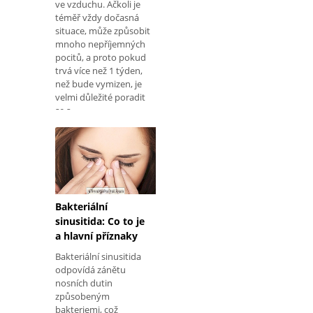
ve vzduchu. Ačkoli je
téměř vždy dočasná
situace, může způsobit
mnoho nepříjemných
pocitů, a proto pokud
trvá více než 1 týden,
než bude vymizen, je
velmi důležité poradit
se s
otorinolaryngologem,
aby zjistil příčinu a
zahájil nejvhodnější
léčbu. Podívejte se na
jednoduchý domácí
prostředek k usuše
Bakteriální
sinusitida: Co to je
a hlavní příznaky
Bakteriální sinusitida
odpovídá zánětu
nosních dutin
způsobeným
bakteriemi, což