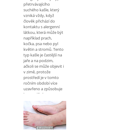
přetrvávajícího
suchého kašle, který
vzniká vždy, když
člověk přichází do
kontaktu s alergenní
látkou, která může být
například prach,
kočka, psa nebo pyl
květin a stromů. Tento
typ kašle je častější na
jaře a na podzim,
ačkoli se může objevit i
v zimě, protože
prostředí je v tomto
ročním období více
uzavřeno a způsobuje
hromadění
alergenních látek ve
vzduchu. Příčiny
alergického kašle
Alergický kašel obvykle