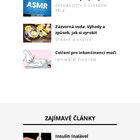
ZVĚDAVOSTI O LIDSKÉM
TĚLE
Zázvorná voda: Výhody a
způsob, jak si vyrobit
STRAVĚ A VÝŽIVĚ
Cvičení pro inkontinenci moči
INTIMNÍM ŽIVOTEM
ZAJÍMAVÉ ČLÁNKY
Insulin Inalável