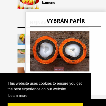
kamene
VYBRÁN PAPÍR
NEJNAVŠTĚVOVANĚJŠÍ
Výkrm Acai? Informace o
výživě a zdravé recepty
3 jednoduché cvičení, které
musíte udělat doma a
ztrácíte břicho
Prevenar 13: vakcína proti
pneumonii a meningitidě
Tucumã: hlavní výhody a kde hledat
This website uses cookies to ensure you get
the best experience on our website.
Learn more
COPYRIGHT 2026