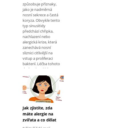
způsobuje příznaky,
jako je nadměrná
nosní sekrece a častá
koryza. Obvykle tento
typ sinusitidy
předchází chřipka,
nachlazení nebo
alergická krize, která
zanechává nosní
sliznici citlivější na
vstup a proliferaci
bakterií. Léčba tohoto
druhu sinusitidy,
Jak zjistíte, zda
máte alergie na
zvířata a co dělat