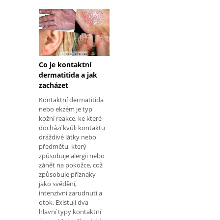
diagnostikovat a
předcházet. Kromě
toho existuje široká
škála léků
přizpůsobených pro
Co je kontaktní
dermatitida a jak
zacházet
Kontaktní dermatitida
nebo ekzém je typ
kožní reakce, ke které
dochází kvůli kontaktu
dráždivé látky nebo
předmětu, který
způsobuje alergii nebo
zánět na pokožce, což
způsobuje příznaky
jako svědění,
intenzivní zarudnutí a
otok. Existují dva
hlavní typy kontaktní