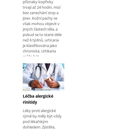
příznaky kopřivky
trvají až 24 hodin, mizí
bez zanechání stop a
jizev. Kožní pachy se
však mohou objevit v
jiných částech těla, a
pokud se to stane déle
než 6 týdnů, urticaria
je klasifikována jako
chronická. Urtikaria
může být
kontrolována po
Léčba alergické
rinitidy
Léky proti alergické
rýmě by měly být vždy
pod lékařským
dohledem. Zjistěte,