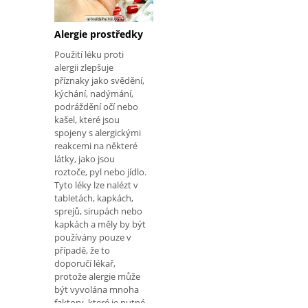
teplotách. Symptomy
obvykle trvají několik
minut p
Alergie prostředky
Použití léku proti
alergii zlepšuje
příznaky jako svědění,
kýchání, nadýmání,
podráždění očí nebo
kašel, které jsou
spojeny s alergickými
reakcemi na některé
látky, jako jsou
roztoče, pyl nebo jídlo.
Tyto léky lze nalézt v
tabletách, kapkách,
sprejů, sirupách nebo
kapkách a měly by být
používány pouze v
případě, že to
doporučí lékař,
protože alergie může
být vyvolána mnoha
faktory, které je nutné