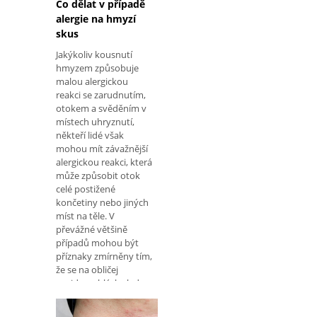
Co dělat v případě
alergie na hmyzí
skus
Jakýkoliv kousnutí
hmyzem způsobuje
malou alergickou
reakci se zarudnutím,
otokem a svěděním v
místech uhryznutí,
někteří lidé však
mohou mít závažnější
alergickou reakci, která
může způsobit otok
celé postižené
končetiny nebo jiných
míst na těle. V
převážné většině
případů mohou být
příznaky zmírněny tím,
že se na obličej
projdou oblázky ledu a
použije se
antialergická masť, ale