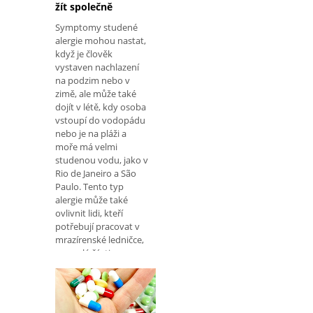
žít společně
Symptomy studené
alergie mohou nastat,
když je člověk
vystaven nachlazení
na podzim nebo v
zimě, ale může také
dojít v létě, kdy osoba
vstoupí do vodopádu
nebo je na pláži a
moře má velmi
studenou vodu, jako v
Rio de Janeiro a São
Paulo. Tento typ
alergie může také
ovlivnit lidi, kteří
potřebují pracovat v
mrazírenské ledničce,
v zmrzlé části
supermarketu nebo v
laboratořích, kde je
třeba pracovat
například při nízkých