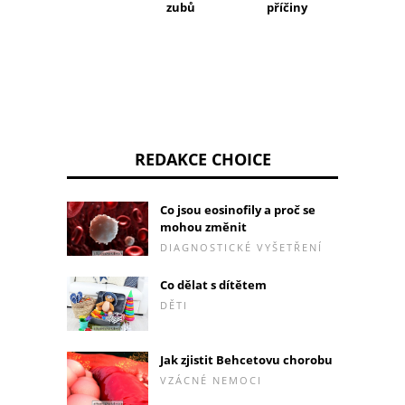
použív
zubů
příčiny
REDAKCE CHOICE
Co jsou eosinofily a proč se
mohou změnit
DIAGNOSTICKÉ VYŠETŘENÍ
Co dělat s dítětem
DĚTI
Jak zjistit Behcetovu chorobu
VZÁCNÉ NEMOCI