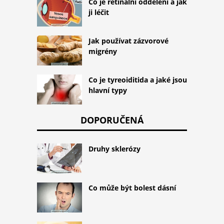
Co je retinální oddělení a jak
ji léčit
Jak používat zázvorové
migrény
Co je tyreoiditida a jaké jsou
hlavní typy
DOPORUČENÁ
Druhy sklerózy
Co může být bolest dásní