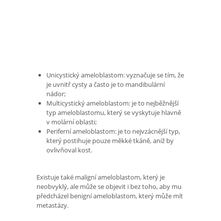
Unicystický ameloblastom: vyznačuje se tím, že
je uvnitř cysty a často je to mandibulární
nádor;
Multicystický ameloblastom: je to nejběžnější
typ ameloblastomu, který se vyskytuje hlavně
v molární oblasti;
Periferní ameloblastom: je to nejvzácnější typ,
který postihuje pouze měkké tkáně, aniž by
ovlivňoval kost.
Existuje také maligní ameloblastom, který je
neobvyklý, ale může se objevit i bez toho, aby mu
předcházel benigní ameloblastom, který může mít
metastázy.