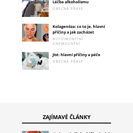
Léčba alkoholismu
OBECNÁ PRAXE
Kolagenóza: co to je, hlavní
příčiny a jak zacházet
AUTOIMUNITNÍ
ONEMOCNĚNÍ
Jíst: hlavní příčiny a péče
OBECNÁ PRAXE
ZAJÍMAVÉ ČLÁNKY