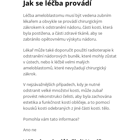
Jak se léčba provádí
Léčba ameloblastomu musí být vedena zubním
lékařem a obvykle se provádí chirurgickým
zákrokem k odstranění nádoru, části kosti, která
byla postižena, a části zdravé tkáně, aby se
zabránilo opětovnému výskytu nádoru.
Lékař může také doporučit použití radioterapie k
odstranění nádorových buněk, které mohly zůstat
v ústech, nebo k léčbě velmi malých
ameloblastomů, které nevyžadují chirurgický
zákrok.
V nejzávažnějších případech, kdy je nutné
odstranit velké množství kosti, může zubař
provést rekonstrukci čelisti, aby byla zachována
estetika a funkčnost kostí obličeje, a to pomocí
kousků kosti odebraných z jiné části kosti. tělo.
Pomohla vám tato informace?
Ano ne