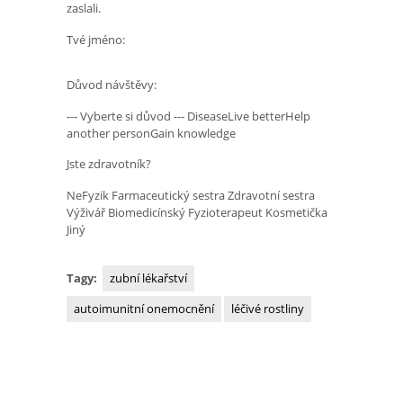
zaslali.
Tvé jméno:
Důvod návštěvy:
--- Vyberte si důvod --- DiseaseLive betterHelp
another personGain knowledge
Jste zdravotník?
NeFyzik Farmaceutický sestra Zdravotní sestra
Výživář Biomedicínský Fyzioterapeut Kosmetička
Jiný
Tagy:
zubní lékařství
autoimunitní onemocnění
léčivé rostliny