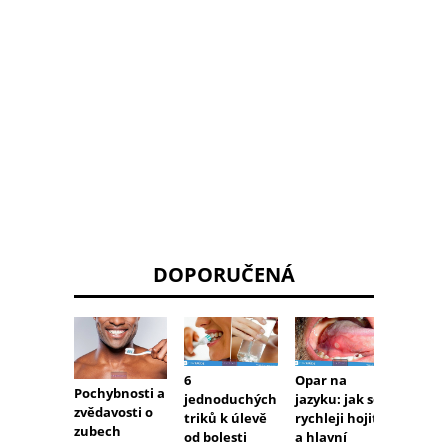
DOPORUČENÁ
6
Opar na
Pochybnosti a
Ústní 
jednoduchých
jazyku: jak se
zvědavosti o
jak sp
triků k úlevě
rychleji hojit
zubech
vybíra
od bolesti
a hlavní