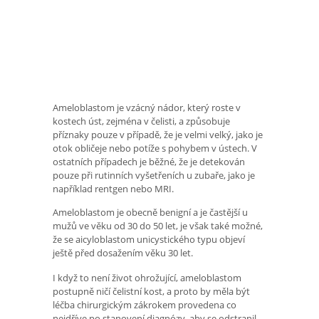
Ameloblastom je vzácný nádor, který roste v
kostech úst, zejména v čelisti, a způsobuje
příznaky pouze v případě, že je velmi velký, jako je
otok obličeje nebo potíže s pohybem v ústech. V
ostatních případech je běžné, že je detekován
pouze při rutinních vyšetřeních u zubaře, jako je
například rentgen nebo MRI.
Ameloblastom je obecně benigní a je častější u
mužů ve věku od 30 do 50 let, je však také možné,
že se aicyloblastom unicystického typu objeví
ještě před dosažením věku 30 let.
I když to není život ohrožující, ameloblastom
postupně ničí čelistní kost, a proto by měla být
léčba chirurgickým zákrokem provedena co
nejdříve po stanovení diagnózy, aby se odstranil