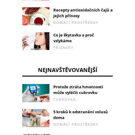
Recepty antioxidačních čajů a
jejich přínosy
DOMÁCÍ PROSTŘEDKY
Co je škytavka a proč
vzlykáme
PŘÍZNAKY
NEJNAVŠTĚVOVANĚJŠÍ
Protože ztráta hmotnosti
může vyléčit cukrovku
CUKROVKA
5 kroků k odstranění volusů
doma
DOMÁCÍ PROSTŘEDKY