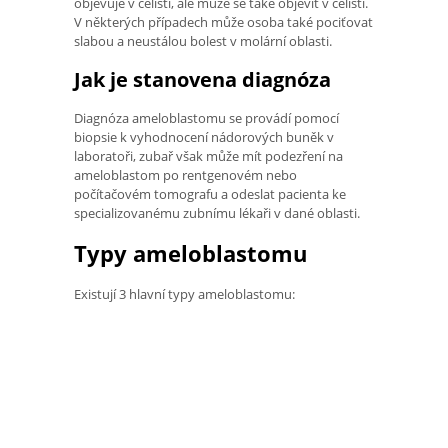
objevuje v čelisti, ale může se také objevit v čelisti.
V některých případech může osoba také pociťovat
slabou a neustálou bolest v molární oblasti.
Jak je stanovena diagnóza
Diagnóza ameloblastomu se provádí pomocí
biopsie k vyhodnocení nádorových buněk v
laboratoři, zubař však může mít podezření na
ameloblastom po rentgenovém nebo
počítačovém tomografu a odeslat pacienta ke
specializovanému zubnímu lékaři v dané oblasti.
Typy ameloblastomu
Existují 3 hlavní typy ameloblastomu: