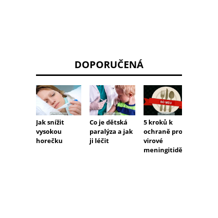
DOPORUČENÁ
Jak snížit
Co je dětská
5 kroků k
Dopor
vysokou
paralýza a jak
ochraně proti
masti 
horečku
ji léčit
virové
herpes
meningitidě