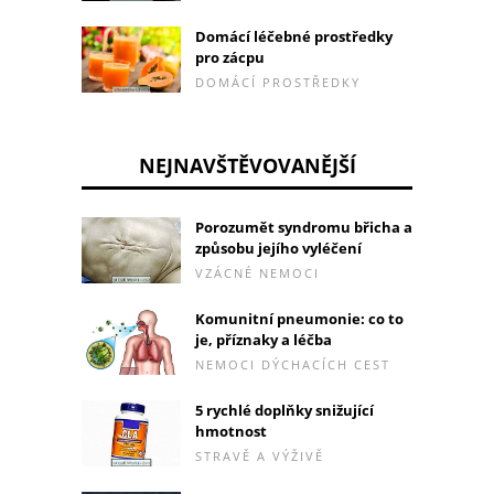
Domácí léčebné prostředky
pro zácpu
DOMÁCÍ PROSTŘEDKY
NEJNAVŠTĚVOVANĚJŠÍ
Porozumět syndromu břicha a
způsobu jejího vyléčení
VZÁCNÉ NEMOCI
Komunitní pneumonie: co to
je, příznaky a léčba
NEMOCI DÝCHACÍCH CEST
5 rychlé doplňky snižující
hmotnost
STRAVĚ A VÝŽIVĚ