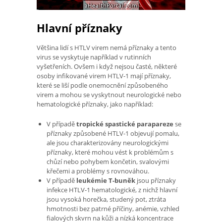
Hlavní příznaky
Většina lidí s HTLV virem nemá příznaky a tento
virus se vyskytuje například v rutinních
vyšetřeních. Ovšem i když nejsou časté, některé
osoby infikované virem HTLV-1 mají příznaky,
které se liší podle onemocnění způsobeného
virem a mohou se vyskytnout neurologické nebo
hematologické příznaky, jako například:
V případě
tropické spastické parapareze
se
příznaky způsobené HTLV-1 objevují pomalu,
ale jsou charakterizovány neurologickými
příznaky, které mohou vést k problémům s
chůzí nebo pohybem končetin, svalovými
křečemi a problémy s rovnováhou.
V případě
leukémie T-buněk
jsou příznaky
infekce HTLV-1 hematologické, z nichž hlavní
jsou vysoká horečka, studený pot, ztráta
hmotnosti bez patrné příčiny, anémie, vzhled
fialových skvrn na kůži a nízká koncentrace