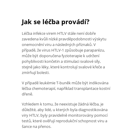
Jak se léčba provádí?
Léčba infekce virem HTLV stále není dobře
zavedena kvůli nízké pravděpodobnosti výskytu
onemocnění viru a následných příznaků. V
případě, že virus HTLV-1 způsobuje paraparézu,
může být doporučena fyzioterapie k udržení
pohyblivosti končetin a stimulaci svalové síly,
stejně jako léky, které kontrolují svalové křeče a
zmírňují bolesti.
V případě leukémie T-buněk může být indikována
léčba chemoterapií, například transplantace kostní
dřeně.
Vzhledem k tomu, že neexistuje žádná léčba, je
důležité, aby lidé, u kterých byla diagnostikována
viry HTLV, byly pravidelně monitorovány pomocí
testů, které ověřují reprodukční schopnost viru a
šance na přenos.