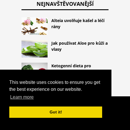
NEJNAVŠTĚVOVANĚJŠÍ
Alteia uvolňuje kašel a léčí
rány
Jak používat Aloe pro kůži a
vlasy
Ketogenní dieta pro
rakovinu
This website uses cookies to ensure you get
the best experience on our website.
Learn more
COPYRIGHT 2026
HTTPS://THELIGHTLIFEBLOG.COM
CO
Got it!
JE HTLV INFEKCE A HLAVNÍ PŘÍZNAKY
^