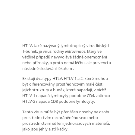
HTLV, také nazývaný lymfotropický virus lidských
T-buněk, je virus rodiny
Retroviridae
, který ve
většině případů nevyvolává žádné onemocnění
nebo příznaky, a proto nemá léčbu, ale prevenci a
následné sledování lékařem .
Existují dva typy HTLV, HTLV 1 a 2, které mohou
být diferencovány prostřednictvím malé části
jejich struktury a buněk, které napadají, v nichž
HTLV-1 napadá lymfocyty podobné CD4, zatímco
HTLV-2 napadá CD8 podobné lymfocyty.
Tento virus může být přenášen z osoby na osobu
prostřednictvím nechráněného sexu nebo
prostřednictvím sdílení jednorázových materiálů,
jako jsou jehly a stříkačky.