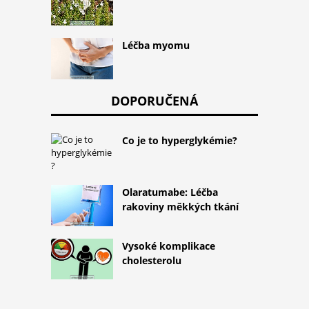
Léčba myomu
DOPORUČENÁ
Co je to hyperglykémie?
Olaratumabe: Léčba
rakoviny měkkých tkání
Vysoké komplikace
cholesterolu