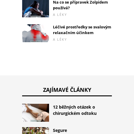
Na co se přípravek Zolpidem
používá?
A LÉKY
Léčivé prostředky se svalovým
relaxačním účinkem
A LÉKY
ZAJÍMAVÉ ČLÁNKY
12 běžných otázek o
chirurgickém odtoku
Segure