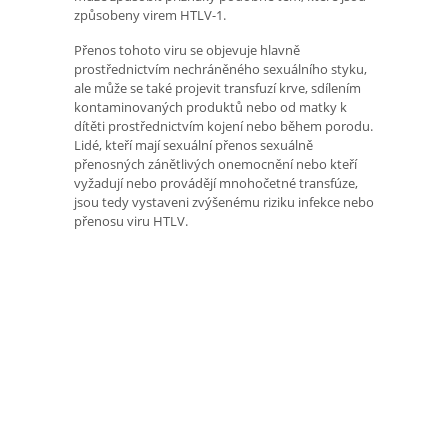
způsobeny virem HTLV-1.
Přenos tohoto viru se objevuje hlavně
prostřednictvím nechráněného sexuálního styku,
ale může se také projevit transfuzí krve, sdílením
kontaminovaných produktů nebo od matky k
dítěti prostřednictvím kojení nebo během porodu.
Lidé, kteří mají sexuální přenos sexuálně
přenosných zánětlivých onemocnění nebo kteří
vyžadují nebo provádějí mnohočetné transfúze,
jsou tedy vystaveni zvýšenému riziku infekce nebo
přenosu viru HTLV.