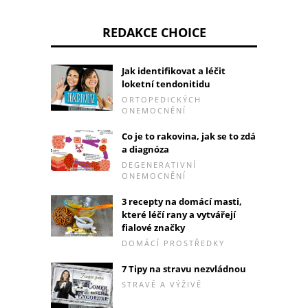
REDAKCE CHOICE
Jak identifikovat a léčit
loketní tendonitidu
ORTOPEDICKÝCH
ONEMOCNĚNÍ
Co je to rakovina, jak se to zdá
a diagnóza
DEGENERATIVNÍ
ONEMOCNĚNÍ
3 recepty na domácí masti,
které léčí rany a vytvářejí
fialové značky
DOMÁCÍ PROSTŘEDKY
7 Tipy na stravu nezvládnou
STRAVĚ A VÝŽIVĚ