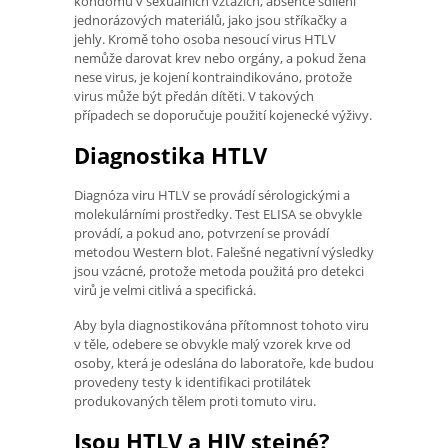
kondomů v sexuálních vztazích, absence sdílení
jednorázových materiálů, jako jsou stříkačky a
jehly. Kromě toho osoba nesoucí virus HTLV
nemůže darovat krev nebo orgány, a pokud žena
nese virus, je kojení kontraindikováno, protože
virus může být předán dítěti. V takových
případech se doporučuje použití kojenecké výživy.
Diagnostika HTLV
Diagnóza viru HTLV se provádí sérologickými a
molekulárními prostředky. Test ELISA se obvykle
provádí, a pokud ano, potvrzení se provádí
metodou Western blot. Falešné negativní výsledky
jsou vzácné, protože metoda použitá pro detekci
virů je velmi citlivá a specifická.
Aby byla diagnostikována přítomnost tohoto viru
v těle, odebere se obvykle malý vzorek krve od
osoby, která je odeslána do laboratoře, kde budou
provedeny testy k identifikaci protilátek
produkovaných tělem proti tomuto viru.
Jsou HTLV a HIV stejné?