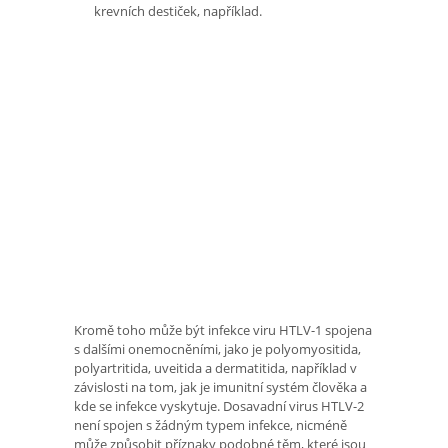
krevních destiček, například.
Kromě toho může být infekce viru HTLV-1 spojena
s dalšími onemocněními, jako je polyomyositida,
polyartritida, uveitida a dermatitida, například v
závislosti na tom, jak je imunitní systém člověka a
kde se infekce vyskytuje. Dosavadní virus HTLV-2
není spojen s žádným typem infekce, nicméně
může způsobit příznaky podobné těm, které jsou