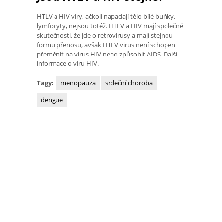
HTLV a HIV viry, ačkoli napadají tělo bílé buňky,
lymfocyty, nejsou totéž. HTLV a HIV mají společné
skutečnosti, že jde o retrovirusy a mají stejnou
formu přenosu, avšak HTLV virus není schopen
přeměnit na virus HIV nebo způsobit AIDS. Další
informace o viru HIV.
Tagy:
menopauza
srdeční choroba
dengue