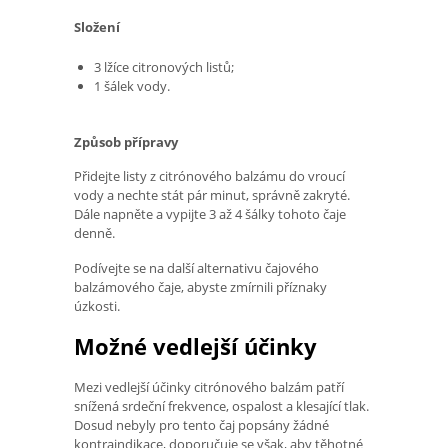
Složení
3 lžíce citronových listů;
1 šálek vody.
Způsob přípravy
Přidejte listy z citrónového balzámu do vroucí
vody a nechte stát pár minut, správně zakryté.
Dále napněte a vypijte 3 až 4 šálky tohoto čaje
denně.
Podívejte se na další alternativu čajového
balzámového čaje, abyste zmírnili příznaky
úzkosti.
Možné vedlejší účinky
Mezi vedlejší účinky citrónového balzám patří
snížená srdeční frekvence, ospalost a klesající tlak.
Dosud nebyly pro tento čaj popsány žádné
kontraindikace, doporučuje se však, aby těhotné