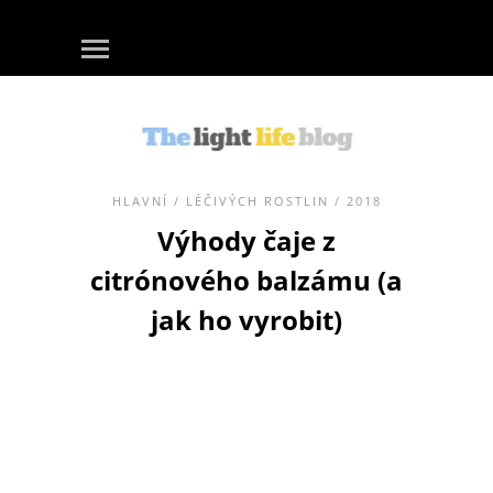
HLAVNÍ
/
LÉČIVÝCH ROSTLIN
/ 2018
Výhody čaje z
citrónového balzámu (a
jak ho vyrobit)