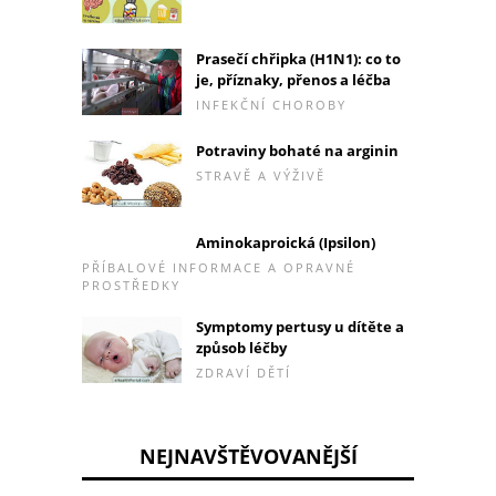
Prasečí chřipka (H1N1): co to
je, příznaky, přenos a léčba
INFEKČNÍ CHOROBY
Potraviny bohaté na arginin
STRAVĚ A VÝŽIVĚ
Aminokaproická (Ipsilon)
PŘÍBALOVÉ INFORMACE A OPRAVNÉ
PROSTŘEDKY
Symptomy pertusy u dítěte a
způsob léčby
ZDRAVÍ DĚTÍ
NEJNAVŠTĚVOVANĚJŠÍ