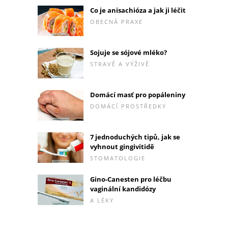
Co je anisachióza a jak ji léčit
OBECNÁ PRAXE
Sojuje se sójové mléko?
STRAVĚ A VÝŽIVĚ
Domácí masť pro popáleniny
DOMÁCÍ PROSTŘEDKY
7 jednoduchých tipů, jak se
vyhnout gingivitidě
STOMATOLOGIE
Gino-Canesten pro léčbu
vaginální kandidózy
A LÉKY