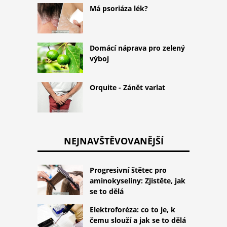
Má psoriáza lék?
Domácí náprava pro zelený
výboj
Orquite - Zánět varlat
NEJNAVŠTĚVOVANĚJŠÍ
Progresivní štětec pro
aminokyseliny: Zjistěte, jak
se to dělá
Elektroforéza: co to je, k
čemu slouží a jak se to dělá