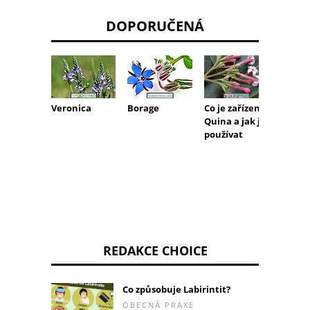
DOPORUČENÁ
Veronica
Borage
Na co 
Co je zařízení
použív
Quina a jak ji
čaj?
používat
REDAKCE CHOICE
Co způsobuje Labirintit?
OBECNÁ PRAXE