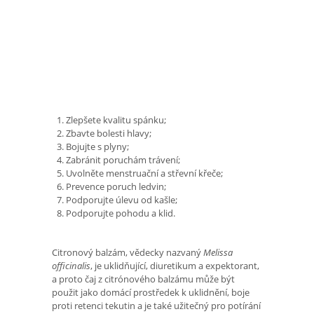
Zlepšete kvalitu spánku;
Zbavte bolesti hlavy;
Bojujte s plyny;
Zabránit poruchám trávení;
Uvolněte menstruační a střevní křeče;
Prevence poruch ledvin;
Podporujte úlevu od kašle;
Podporujte pohodu a klid.
Citronový balzám, vědecky nazvaný
Melissa
officinalis
, je uklidňující, diuretikum a expektorant,
a proto čaj z citrónového balzámu může být
použit jako domácí prostředek k uklidnění, boje
proti retenci tekutin a je také užitečný pro potírání