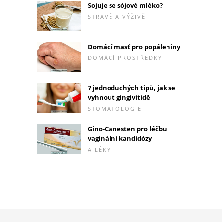
Sojuje se sójové mléko?
STRAVĚ A VÝŽIVĚ
Domácí masť pro popáleniny
DOMÁCÍ PROSTŘEDKY
7 jednoduchých tipů, jak se
vyhnout gingivitidě
STOMATOLOGIE
Gino-Canesten pro léčbu
vaginální kandidózy
A LÉKY