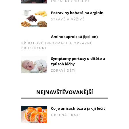
INFEKČNÍ CHOROBY
Potraviny bohaté na arginin
STRAVĚ A VÝŽIVĚ
Aminokaproická (Ipsilon)
PŘÍBALOVÉ INFORMACE A OPRAVNÉ
PROSTŘEDKY
Symptomy pertusy u dítěte a
způsob léčby
ZDRAVÍ DĚTÍ
NEJNAVŠTĚVOVANĚJŠÍ
Co je anisachióza a jak ji léčit
OBECNÁ PRAXE