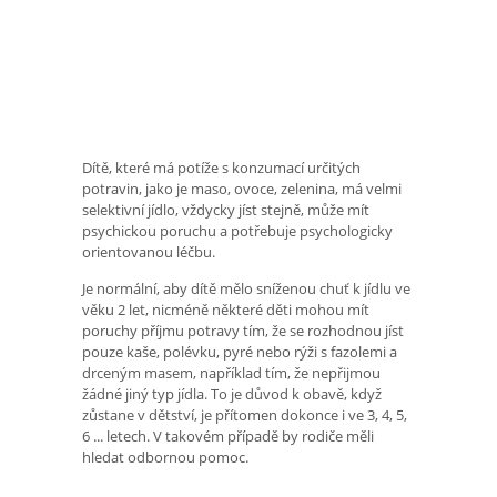
Dítě, které má potíže s konzumací určitých
potravin, jako je maso, ovoce, zelenina, má velmi
selektivní jídlo, vždycky jíst stejně, může mít
psychickou poruchu a potřebuje psychologicky
orientovanou léčbu.
Je normální, aby dítě mělo sníženou chuť k jídlu ve
věku 2 let, nicméně některé děti mohou mít
poruchy příjmu potravy tím, že se rozhodnou jíst
pouze kaše, polévku, pyré nebo rýži s fazolemi a
drceným masem, například tím, že nepřijmou
žádné jiný typ jídla. To je důvod k obavě, když
zůstane v dětství, je přítomen dokonce i ve 3, 4, 5,
6 ... letech. V takovém případě by rodiče měli
hledat odbornou pomoc.