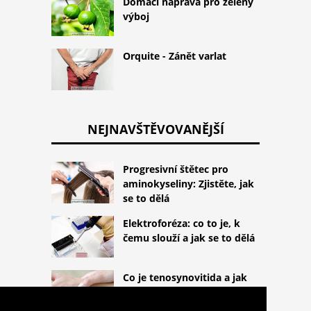
Domácí náprava pro zelený
výboj
Orquite - Zánět varlat
NEJNAVŠTĚVOVANĚJŠÍ
Progresivní štětec pro
aminokyseliny: Zjistěte, jak
se to dělá
Elektroforéza: co to je, k
čemu slouží a jak se to dělá
Co je tenosynovitida a jak
zacházet