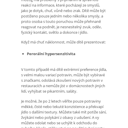
reakcí na informace, které pocházejí ze smyslů,
jako je dotyk, chuť, vůně nebo zrak. Dítě může být
postiženo pouze jedním nebo několika smysly, a
proto osoba s touto poruchou může přehnaně
reagovat na podnět, je nesnesitelný zvuk, oděv,
fyzický kontakt, světlo a dokonce i jídlo.
Když má chuť náklonnost, může dítě prezentovat:
Perorální hypersenzitivita
V tomto případě má dítě extrémní preference jídla,
s velmi malou variací potravin, může být vybíravé
s značkami, odolává zkoušení nových potravin v
restauracích a nemůže jíst v domácnostech jiných
lidí, vyhýbat se pikantním, saláty.
Je možné, že po 2 letech věříte pouze potraviny
měkké, čisté nebo tekuté konzistence a překvapí
jídlo s dalšími textury. Můžete také mít potíže sání,
žvýkání nebo polykání z obavy z udušení. A vy
můžete odolat nebo se uchýlit k odchodu do