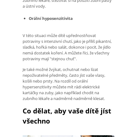
zubního lékaře, stěžovat si na použití zubní pasty
a ústní vody.
Orální hyposenzitivita
V této situaci může dítě upřednostňovat
potraviny s intenzivní chutí, jako je příliš pikantní,
sladká, hořká nebo salát, dokonce i pocit, že jídlo
nemá dostatek koření. A můžete říci, že všechny
potraviny mají "stejnou chuť".
Je také možné žvýkat, ochutnat nebo lízat
nepoživatelné předměty, často jíst vaše vlasy,
košili nebo prsty. Na rozdíl od orální
hypersenzitivity můžete mít rádi elektrické
kartáčky na zuby, jako například chodit na
zubního lékaře a nadměrně nadměrně klesat.
Co dělat, aby vaše dítě jíst
všechno