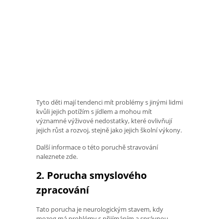
Tyto děti mají tendenci mít problémy s jinými lidmi
kvůli jejich potížím s jídlem a mohou mít
významné výživové nedostatky, které ovlivňují
jejich růst a rozvoj, stejně jako jejich školní výkony.
Další informace o této poruchě stravování
naleznete zde.
2. Porucha smyslového
zpracování
Tato porucha je neurologickým stavem, kdy
mozog má problémy s přijímáním a správnou