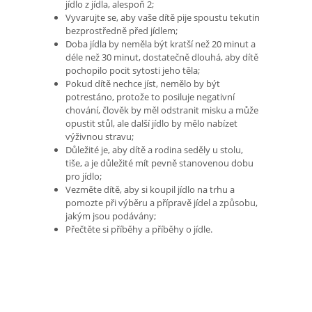
jídlo z jídla, alespoň 2;
Vyvarujte se, aby vaše dítě pije spoustu tekutin
bezprostředně před jídlem;
Doba jídla by neměla být kratší než 20 minut a
déle než 30 minut, dostatečně dlouhá, aby dítě
pochopilo pocit sytosti jeho těla;
Pokud dítě nechce jíst, nemělo by být
potrestáno, protože to posiluje negativní
chování, člověk by měl odstranit misku a může
opustit stůl, ale další jídlo by mělo nabízet
výživnou stravu;
Důležité je, aby dítě a rodina seděly u stolu,
tiše, a je důležité mít pevně stanovenou dobu
pro jídlo;
Vezměte dítě, aby si koupil jídlo na trhu a
pomozte při výběru a přípravě jídel a způsobu,
jakým jsou podávány;
Přečtěte si příběhy a příběhy o jídle.