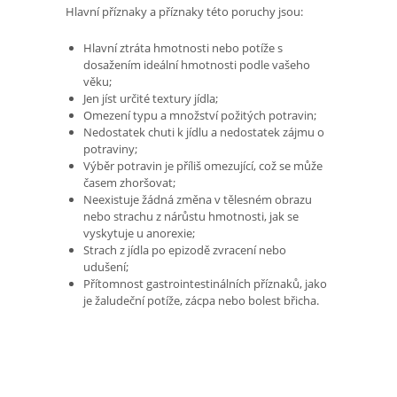
Hlavní příznaky a příznaky této poruchy jsou:
Hlavní ztráta hmotnosti nebo potíže s
dosažením ideální hmotnosti podle vašeho
věku;
Jen jíst určité textury jídla;
Omezení typu a množství požitých potravin;
Nedostatek chuti k jídlu a nedostatek zájmu o
potraviny;
Výběr potravin je příliš omezující, což se může
časem zhoršovat;
Neexistuje žádná změna v tělesném obrazu
nebo strachu z nárůstu hmotnosti, jak se
vyskytuje u anorexie;
Strach z jídla po epizodě zvracení nebo
udušení;
Přítomnost gastrointestinálních příznaků, jako
je žaludeční potíže, zácpa nebo bolest břicha.