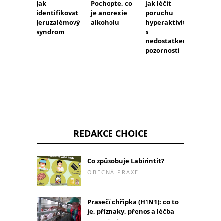
Jak
Pochopte, co
Jak léčit
Co je t
identifikovat
je anorexie
poruchu
nervo
Jeruzalémový
alkoholu
hyperaktivity
horeč
syndrom
s
nedostatkem
pozornosti
REDAKCE CHOICE
Co způsobuje Labirintit?
OBECNÁ PRAXE
Prasečí chřipka (H1N1): co to
je, příznaky, přenos a léčba