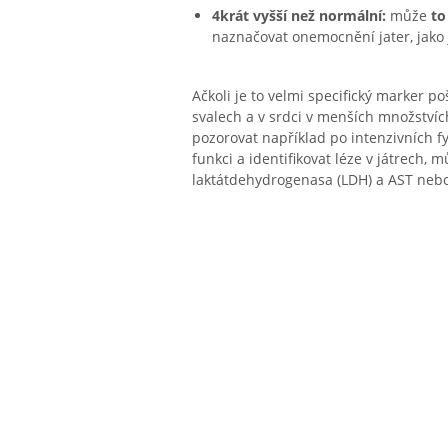
4krát vyšší než normální:
může
to
naznačovat onemocnění jater, jako 
Ačkoli je to velmi specifický marker p
svalech a v srdci v menších množstvíc
pozorovat například po intenzivních f
funkci a identifikovat léze v játrech,
laktátdehydrogenasa (LDH) a AST nebo