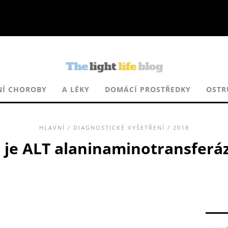
NÍ CHOROBY
A LÉKY
DOMÁCÍ PROSTŘEDKY
OSTR
HLAVNÍ
/
DIAGNOSTICKÉ VYŠETŘENÍ
/ 2018
 je ALT alaninaminotransferá