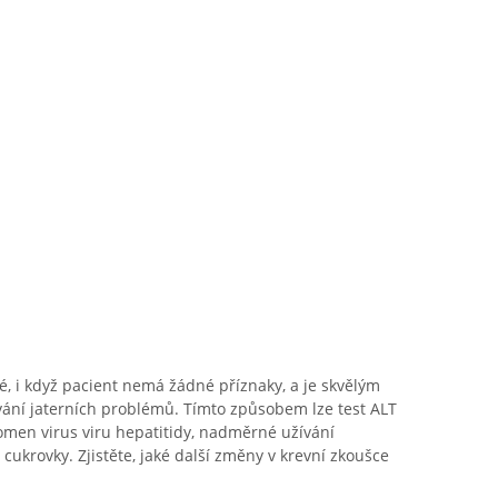
é, i když pacient nemá žádné příznaky, a je skvělým
ání jaterních problémů. Tímto způsobem lze test ALT
tomen virus viru hepatitidy, nadměrné užívání
ukrovky. Zjistěte, jaké další změny v krevní zkoušce