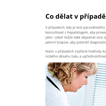
Co dělat v případ
V případech, kdy je test pyruvátovéh
konzultovat s hepatologem, aby proved
jater. Lékař může také objednat více sp
jaterní biopsie, aby potvrdil diagnost
Navíc v případech zvýšené hodnoty ALT
nízkého obsahu tuku a upřednostňování