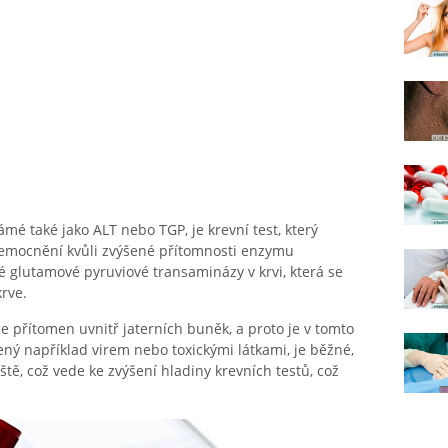
é také jako ALT nebo TGP, je krevní test, který
onemocnění kvůli zvýšené přítomnosti enzymu
 glutamové pyruviové transaminázy v krvi, která se
rve.
 přítomen uvnitř jaterních buněk, a proto je v tomto
ý například virem nebo toxickými látkami, je běžné,
tě, což vede ke zvýšení hladiny krevních testů, což