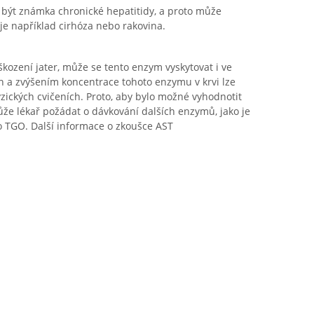
být známka chronické hepatitidy, a proto může
je například cirhóza nebo rakovina.
oškození jater, může se tento enzym vyskytovat i ve
h a zvýšením koncentrace tohoto enzymu v krvi lze
yzických cvičeních. Proto, aby bylo možné vyhodnotit
 může lékař požádat o dávkování dalších enzymů, jako je
 TGO. Další informace o zkoušce AST