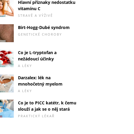
Hlavní příznaky nedostatku
vitamínu C
STRAVĚ A VÝŽIVĚ
Birt-Hogg-Dubé syndrom
GENETICKÉ CHOROBY
Co je L-tryptofan a
nežádoucí účinky
A LÉKY
Darzalex: lék na
mnohočetný myelom
A LÉKY
Co je to PICC katétr, k čemu
slouží a jak se o něj stará
PRAKTICKÝ LÉKAŘ