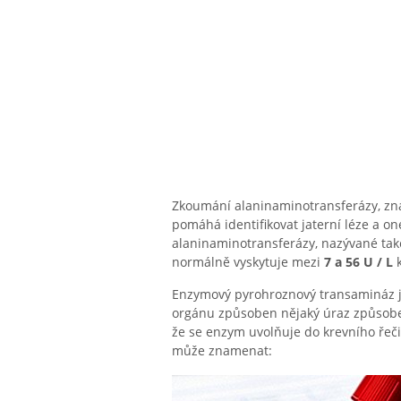
Zkoumání alaninaminotransferázy, znám
pomáhá identifikovat jaterní léze a 
alaninaminotransferázy, nazývané také
normálně vyskytuje mezi
7 a 56 U / L
k
Enzymový pyrohroznový transamináz je
orgánu způsoben nějaký úraz způsoben
že se enzym uvolňuje do krevního řečiš
může znamenat: