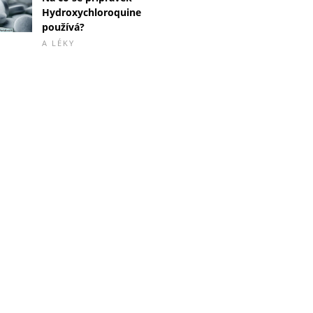
Hydroxychloroquine
používá?
A LÉKY