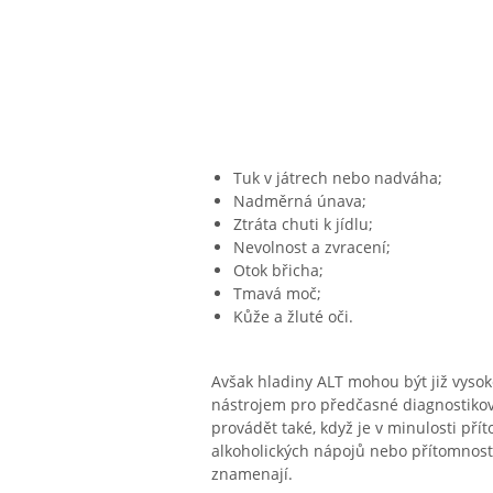
Tuk v játrech nebo nadváha;
Nadměrná únava;
Ztráta chuti k jídlu;
Nevolnost a zvracení;
Otok břicha;
Tmavá moč;
Kůže a žluté oči.
Avšak hladiny ALT mohou být již vysok
nástrojem pro předčasné diagnostikov
provádět také, když je v minulosti pří
alkoholických nápojů nebo přítomnost c
znamenají.