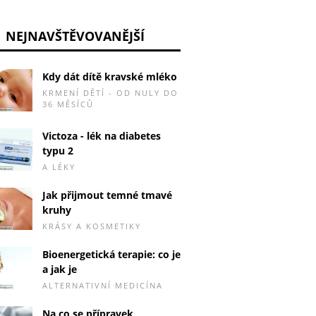
NEJNAVŠTĚVOVANĚJŠÍ
Kdy dát dítě kravské mléko
KRMENÍ DĚTÍ - OD NULY DO
36 MĚSÍCŮ
Victoza - lék na diabetes
typu 2
A LÉKY
Jak přijmout temné tmavé
kruhy
KRÁSY A KOSMETIKY
Bioenergetická terapie: co je
a jak je
ALTERNATIVNÍ MEDICÍNA
Na co se přípravek