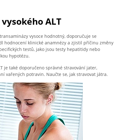
ě vysokého ALT
o transaminázy vysoce hodnotný, doporučuje se
l hodnocení klinické anamnézy a zjistil příčinu změny
ecifických testů, jako jsou testy hepatitidy nebo
ickou hypotézu.
 je také doporučeno správné stravování jater,
 vařených potravin. Naučte se, jak stravovat játra.