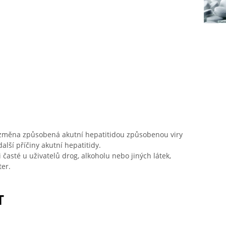
změna způsobená akutní hepatitidou způsobenou viry
alší příčiny akutní hepatitidy.
 časté u uživatelů drog, alkoholu nebo jiných látek,
ter.
T