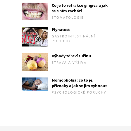
Co je to retrakce gingiva a jak
se s ním zachází
STOMATOLOGIE
Plynatost
GASTROINTESTINÁLNÍ
PORUCHY
Výhody zdraví tuřínu
STRAVA A VÝŽIVA
Nomophobia: co to je,
příznaky a jak se jim vyhnout
PSYCHOLOGICKÉ PORUCHY