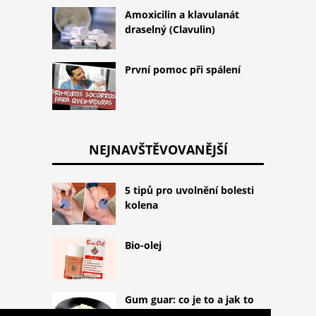
Amoxicilin a klavulanát
draselný (Clavulin)
První pomoc při spálení
NEJNAVŠTĚVOVANĚJŠÍ
5 tipů pro uvolnění bolesti
kolena
Bio-olej
Gum guar: co je to a jak to
používat