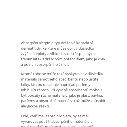
Absorpční alergie je typ dráždivé kontaktní
dermatitidy, ke které může dojít v důsledku
zvýšení teploty a vlhkosti v místě spojených s
třením látek s dráždivým potenciálem, jako je krev
a povrch absorpčního činidla.
Kromě toho se může také vyskytovat v důsledku
materiálu samotného absorbentu nebo určité
látky, kterou obsahuje například parfémy
inhibující zápach. Při výrobě absorbentů mohou
být použity různé materiály, jako je plast, bavlna,
parfémy a absorpční materiály, což může způsobit
alergickou reakci.
Lidé, kteří mají tento problém, by se měli
vyvarovat použití absorpčního materiálu a
používat další možnosti, jako jsou kolektoři,