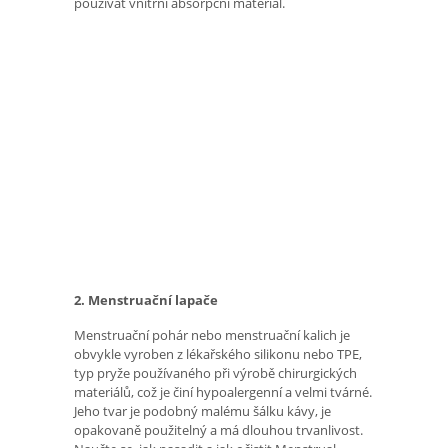
používat vnitřní absorpční materiál.
2. Menstruační lapače
Menstruační pohár nebo menstruační kalich je
obvykle vyroben z lékařského silikonu nebo TPE,
typ pryže používaného při výrobě chirurgických
materiálů, což je činí hypoalergenní a velmi tvárné.
Jeho tvar je podobný malému šálku kávy, je
opakovaně použitelný a má dlouhou trvanlivost.