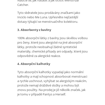
Naučte se, jak nasadit a jak očistit Menstrual
Catcher.
Tyto sběratele jsou prodávány značkami jako
Inciclo nebo Me Luna. Upřesněte nejčastější
dotazy týkající se menstruačního kolektoru.
3. Absorbenty z bavlny
100% absorpční látky z bavlny jsou skvělou volbou
pro ženy, které jsou alergické na jiné absorpční
látky, protože neobsahují žádné syntetické
materiály, chemické přísady ani odpady, které jsou
odpovědné za alergické reakce.
4. Absorpční kalhotky
Tyto absorpční kalhotky vypadají jako normální
kalhotky a mají schopnost absorbovat menstruaci
a rychle uschnout, vyhýbat se alergickým reakcím,
protože nemají dráždivé složky a mohou být
znovu použity. Na prodej je již několik značek, jak
je tomu v případě Pantys a Herself.