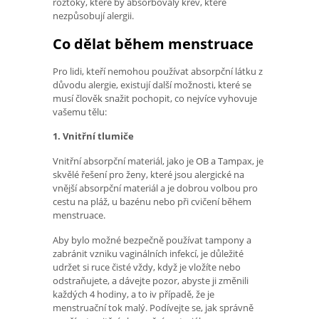
roztoky, které by absorbovaly krev, které
nezpůsobují alergii.
Co dělat během menstruace
Pro lidi, kteří nemohou používat absorpční látku z
důvodu alergie, existují další možnosti, které se
musí člověk snažit pochopit, co nejvíce vyhovuje
vašemu tělu:
1. Vnitřní tlumiče
Vnitřní absorpční materiál, jako je OB a Tampax, je
skvělé řešení pro ženy, které jsou alergické na
vnější absorpční materiál a je dobrou volbou pro
cestu na pláž, u bazénu nebo při cvičení během
menstruace.
Aby bylo možné bezpečně používat tampony a
zabránit vzniku vaginálních infekcí, je důležité
udržet si ruce čisté vždy, když je vložíte nebo
odstraňujete, a dávejte pozor, abyste ji změnili
každých 4 hodiny, a to iv případě, že je
menstruační tok malý. Podívejte se, jak správně