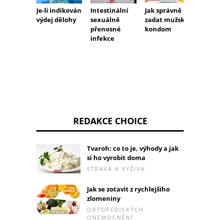
Je-li indikován
Intestinální
Jak správně
Donov
výdej dělohy
sexuálně
zadat mužský
Co to j
přenosné
kondom
přízna
infekce
to léči
REDAKCE CHOICE
Tvaroh: co to je, výhody a jak
si ho vyrobit doma
STRAVA A VÝŽIVA
Jak se zotavit z rychlejšího
zlomeniny
ORTOPEDICKÝCH
ONEMOCNĚNÍ