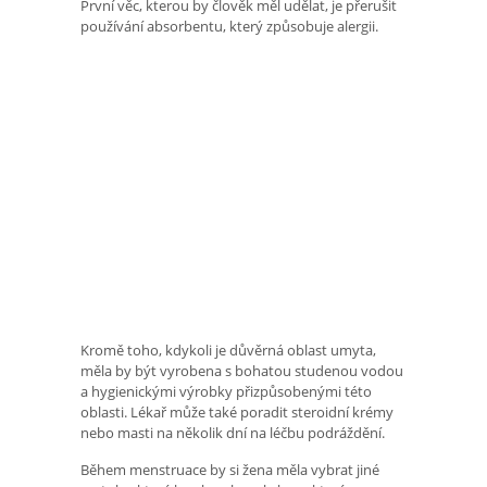
První věc, kterou by člověk měl udělat, je přerušit
používání absorbentu, který způsobuje alergii.
Kromě toho, kdykoli je důvěrná oblast umyta,
měla by být vyrobena s bohatou studenou vodou
a hygienickými výrobky přizpůsobenými této
oblasti. Lékař může také poradit steroidní krémy
nebo masti na několik dní na léčbu podráždění.
Během menstruace by si žena měla vybrat jiné