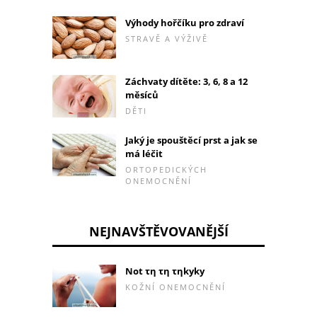
Výhody hořčíku pro zdraví
STRAVĚ A VÝŽIVĚ
Záchvaty dítěte: 3, 6, 8 a 12
měsíců
DĚTI
Jaký je spouštěcí prst a jak se
má léčit
ORTOPEDICKÝCH
ONEMOCNĚNÍ
NEJNAVŠTĚVOVANĚJŠÍ
Not τη τη τηkyky
KOŽNÍ ONEMOCNĚNÍ