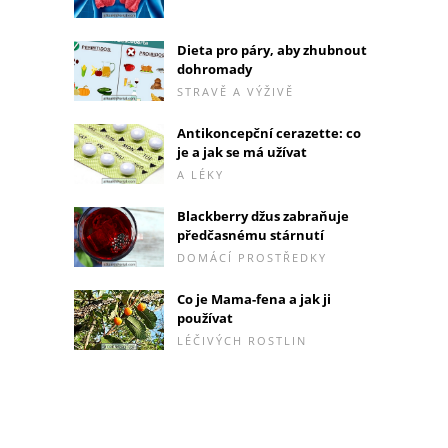
Dieta pro páry, aby zhubnout
dohromady
STRAVĚ A VÝŽIVĚ
Antikoncepční cerazette: co
je a jak se má užívat
A LÉKY
Blackberry džus zabraňuje
předčasnému stárnutí
DOMÁCÍ PROSTŘEDKY
Co je Mama-fena a jak ji
používat
LÉČIVÝCH ROSTLIN