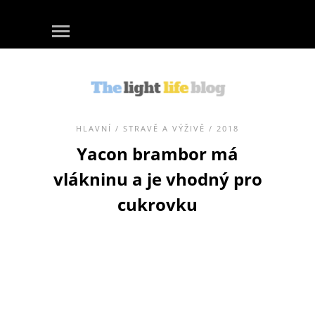
HLAVNÍ
/
STRAVĚ A VÝŽIVĚ
/ 2018
Yacon brambor má
vlákninu a je vhodný pro
cukrovku