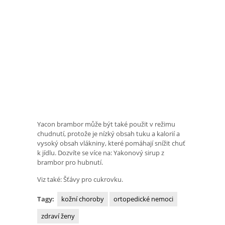
Yacon brambor může být také použit v režimu
chudnutí, protože je nízký obsah tuku a kalorií a
vysoký obsah vlákniny, které pomáhají snížit chuť
k jídlu. Dozvíte se více na: Yakonový sirup z
brambor pro hubnutí.
Viz také: Šťávy pro cukrovku.
Tagy:
kožní choroby
ortopedické nemoci
zdraví ženy