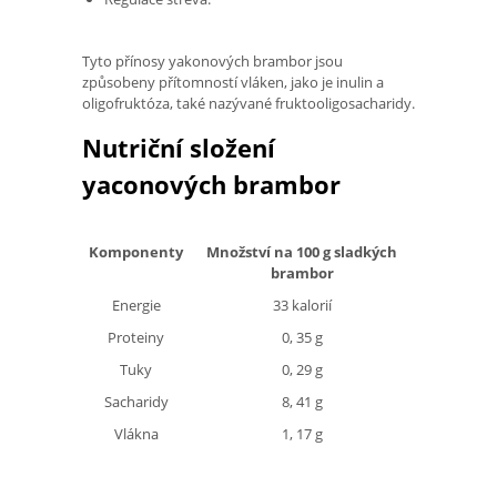
Tyto přínosy yakonových brambor jsou
způsobeny přítomností vláken, jako je inulin a
oligofruktóza, také nazývané fruktooligosacharidy.
Nutriční složení
yaconových brambor
Komponenty
Množství na 100 g sladkých
brambor
Energie
33 kalorií
Proteiny
0, 35 g
Tuky
0, 29 g
Sacharidy
8, 41 g
Vlákna
1, 17 g