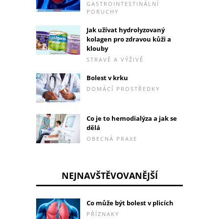
GASTROINTESTINÁLNÍ
PORUCHY
Jak užívat hydrolyzovaný
kolagen pro zdravou kůži a
klouby
STRAVĚ A VÝŽIVĚ
Bolest v krku
DOMÁCÍ PROSTŘEDKY
Co je to hemodialýza a jak se
dělá
OBECNÁ PRAXE
NEJNAVŠTĚVOVANĚJŠÍ
Co může být bolest v plicích
PŘÍZNAKY