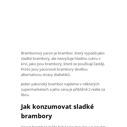
Bramborový yacon je brambor, který vypadá jako
sladké brambory, ale nezvyšuje hladinu cukru v
krvi, jako jsou brambory, které se používají častěji.
Proto jsou yaconové brambory skvělou
alternativou stravy diabetiků.
Jeden yakonský brambor najdeme v některých
supermarketech a jeho cena je přibližně 2 reálie za
libru.
Jak konzumovat sladké
brambory
Yacon brambor může být konzumován v surovém