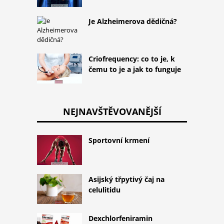
Je Alzheimerova dědičná?
Criofrequency: co to je, k
čemu to je a jak to funguje
NEJNAVŠTĚVOVANĚJŠÍ
Sportovní krmení
Asijský třpytivý čaj na
celulitidu
Dexchlorfeniramin