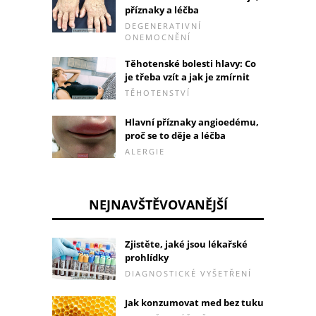
příznaky a léčba
DEGENERATIVNÍ
ONEMOCNĚNÍ
Těhotenské bolesti hlavy: Co
je třeba vzít a jak je zmírnit
TĚHOTENSTVÍ
Hlavní příznaky angioedému,
proč se to děje a léčba
ALERGIE
NEJNAVŠTĚVOVANĚJŠÍ
Zjistěte, jaké jsou lékařské
prohlídky
DIAGNOSTICKÉ VYŠETŘENÍ
Jak konzumovat med bez tuku