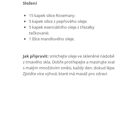
Složení
15 kapek silice Rosemary;
5 kapek silice z pepřového oleje;
5 kapek esenciálního oleje z třezalky
tečkované;
1 lžíce mandlového oleje.
Jak připravit:
smíchejte oleje ve skleněné nádobě
z tmavého skla. Dobře protřepejte a masírujte sval
s malým množstvím směsi, každý den, dokud lépe.
Zjistěte více výhod, které má masáž pro zdraví.