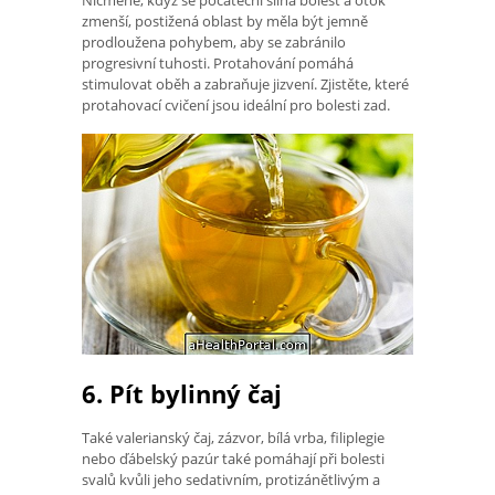
Nicméně, když se počáteční silná bolest a otok
zmenší, postižená oblast by měla být jemně
prodloužena pohybem, aby se zabránilo
progresivní tuhosti. Protahování pomáhá
stimulovat oběh a zabraňuje jizvení. Zjistěte, které
protahovací cvičení jsou ideální pro bolesti zad.
6. Pít bylinný čaj
Také valerianský čaj, zázvor, bílá vrba, filiplegie
nebo ďábelský pazúr také pomáhají při bolesti
svalů kvůli jeho sedativním, protizánětlivým a