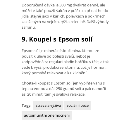
Doporučená dávka je 300 mg dvakrát denně, ale
můžete také použít šafrán v prášku a přidat ho do
jídla, stejně jako v kariích, polévkách a pokrmech
založených na vejcích, rýži a zelenině. Další výhody
šafránu.
9. Koupel s Epsom solí
Epsom sůl je minerální sloučenina, kterou lze
použít k úlevě od bolesti svalů, neboť je
zodpovědná za regulaci hladin hořčíku v těle, a tak
vede k vyšší produkci serotoninu, což je hormon,
který pomáhá relaxovat a k uklidnění
Chcete-li koupat s Epsom solí jen vyplňte vanu s
teplou vodou a dát 250 gramů solí a pak namočit
asi 20 minut, tam je svalová relaxace.
Tagy:
strava a výživa
sociální péče
autoimunitní onemocnění