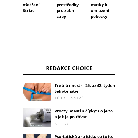
prostředky
masky k
prostř
ošetření
pro zubní
omlazení
pro m
Striae
zuby
pokožky
REDAKCE CHOICE
Třetí trimestr - 25. až 42. týden
těhotenství
TĚHOTENSTVÍ
Proctyl masti a čípky: Co je to
a jak je používat
A LÉKY
Psoriatická artritida: co to je,