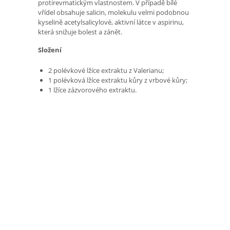
protirevmatickým vlastnostem. V případě bílé
vřídel obsahuje salicin, molekulu velmi podobnou
kyselině acetylsalicylové, aktivní látce v aspirinu,
která snižuje bolest a zánět.
Složení
2 polévkové lžíce extraktu z Valerianu;
1 polévková lžíce extraktu kůry z vrbové kůry;
1 lžíce zázvorového extraktu.