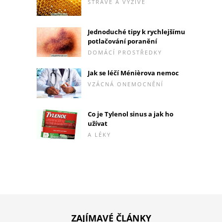
STRAVĚ A VÝŽIVĚ
Jednoduché tipy k rychlejšímu
potlačování poranění
DOMÁCÍ PROSTŘEDKY
Jak se léčí Ménièrova nemoc
VZÁCNÁ ONEMOCNĚNÍ
Co je Tylenol sinus a jak ho
užívat
A LÉKY
ZAJÍMAVÉ ČLÁNKY