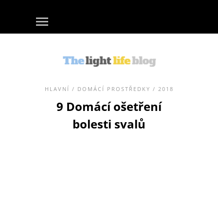
HLAVNÍ
/
DOMÁCÍ PROSTŘEDKY
/ 2018
9 Domácí ošetření
bolesti svalů