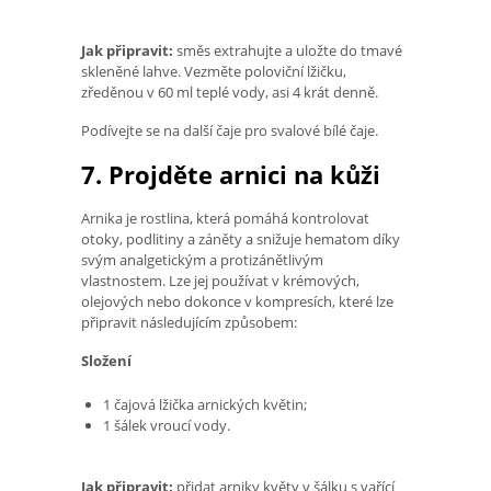
Jak připravit:
směs extrahujte a uložte do tmavé
skleněné lahve. Vezměte poloviční lžičku,
zředěnou v 60 ml teplé vody, asi 4 krát denně.
Podívejte se na další čaje pro svalové bílé čaje.
7. Projděte arnici na kůži
Arnika je rostlina, která pomáhá kontrolovat
otoky, podlitiny a záněty a snižuje hematom díky
svým analgetickým a protizánětlivým
vlastnostem. Lze jej používat v krémových,
olejových nebo dokonce v kompresích, které lze
připravit následujícím způsobem:
Složení
1 čajová lžička arnických květin;
1 šálek vroucí vody.
Jak připravit:
přidat arniky květy v šálku s vařící