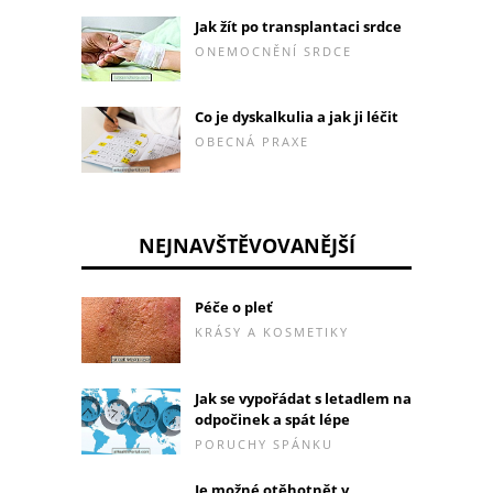
Jak žít po transplantaci srdce
ONEMOCNĚNÍ SRDCE
Co je dyskalkulia a jak ji léčit
OBECNÁ PRAXE
NEJNAVŠTĚVOVANĚJŠÍ
Péče o pleť
KRÁSY A KOSMETIKY
Jak se vypořádat s letadlem na
odpočinek a spát lépe
PORUCHY SPÁNKU
Je možné otěhotnět v