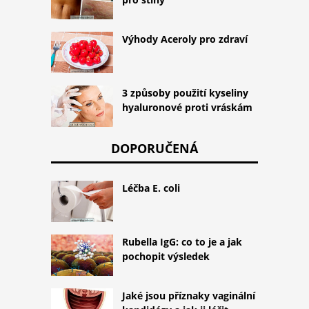
Výhody Aceroly pro zdraví
3 způsoby použití kyseliny
hyaluronové proti vráskám
DOPORUČENÁ
Léčba E. coli
Rubella IgG: co to je a jak
pochopit výsledek
Jaké jsou příznaky vaginální