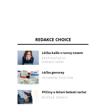
REDAKCE CHOICE
Léčba kašle s runny nosem
RESPIRAČNÍCH
ONEMOCNĚNÍ
Léčba gonorey
INTIMNÍM ŽIVOTEM
Příčiny a léčení bolestí varlat
MUŽSKÉ ZDRAVÍ