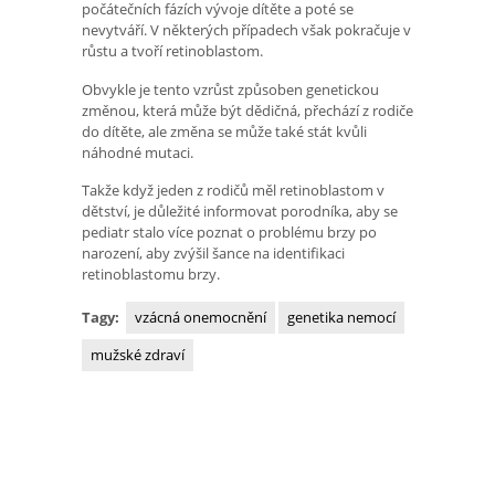
počátečních fázích vývoje dítěte a poté se
nevytváří. V některých případech však pokračuje v
růstu a tvoří retinoblastom.
Obvykle je tento vzrůst způsoben genetickou
změnou, která může být dědičná, přechází z rodiče
do dítěte, ale změna se může také stát kvůli
náhodné mutaci.
Takže když jeden z rodičů měl retinoblastom v
dětství, je důležité informovat porodníka, aby se
pediatr stalo více poznat o problému brzy po
narození, aby zvýšil šance na identifikaci
retinoblastomu brzy.
Tagy:
vzácná onemocnění
genetika nemocí
mužské zdraví