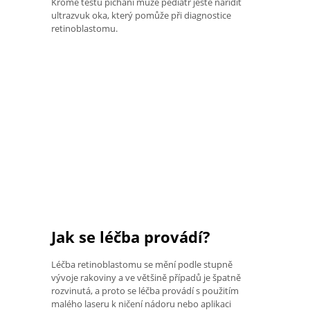
Kromě testu pichání může pediatr ještě nařídit
ultrazvuk oka, který pomůže při diagnostice
retinoblastomu.
Jak se léčba provádí?
Léčba retinoblastomu se mění podle stupně
vývoje rakoviny a ve většině případů je špatně
rozvinutá, a proto se léčba provádí s použitím
malého laseru k ničení nádoru nebo aplikaci