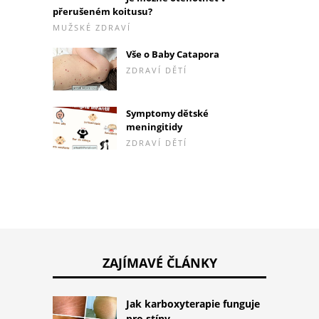
přerušeném koitusu?
MUŽSKÉ ZDRAVÍ
Vše o Baby Catapora
ZDRAVÍ DĚTÍ
Symptomy dětské
meningitidy
ZDRAVÍ DĚTÍ
ZAJÍMAVÉ ČLÁNKY
Jak karboxyterapie funguje
pro stíny