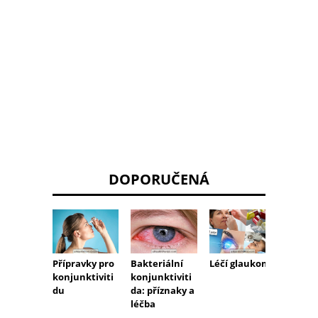
DOPORUČENÁ
Přípravky pro
Bakteriální
Léčí glaukom?
Co mů
konjunktiviti
konjunktiviti
způsob
du
da: příznaky a
ztrátu
léčba