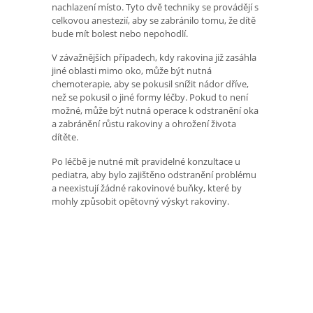
nachlazení místo. Tyto dvě techniky se provádějí s
celkovou anestezií, aby se zabránilo tomu, že dítě
bude mít bolest nebo nepohodlí.
V závažnějších případech, kdy rakovina již zasáhla
jiné oblasti mimo oko, může být nutná
chemoterapie, aby se pokusil snížit nádor dříve,
než se pokusil o jiné formy léčby. Pokud to není
možné, může být nutná operace k odstranění oka
a zabránění růstu rakoviny a ohrožení života
dítěte.
Po léčbě je nutné mít pravidelné konzultace u
pediatra, aby bylo zajištěno odstranění problému
a neexistují žádné rakovinové buňky, které by
mohly způsobit opětovný výskyt rakoviny.