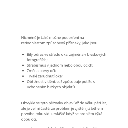
Nicméně je také možné podezření na
retinoblastom způsobený příznaky, jako jsou:
Bílý odraz ve středu oka, zejména v bleskových
fotografiích;
Strabismus v jednom nebo obou očích;
Změna barvy očí;
Trvalé zarudnutí oka;
Obtížnost vidění, což způsobuje potíže s
uchopením blízkých objektů.
Obvykle se tyto příznaky objeví až do věku pěti let,
ale je velmi časté, že problém je zjištěn již během
prvního roku vidu, zvláště když se problém týká
obou očí.