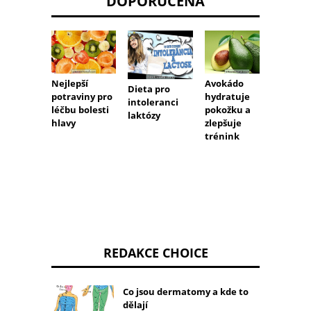
DOPORUČENÁ
Nejlepší
Avokádo
5 potr
Dieta pro
potraviny pro
hydratuje
které 
intoleranci
léčbu bolesti
pokožku a
oči
laktózy
hlavy
zlepšuje
trénink
REDAKCE CHOICE
Co jsou dermatomy a kde to
dělají