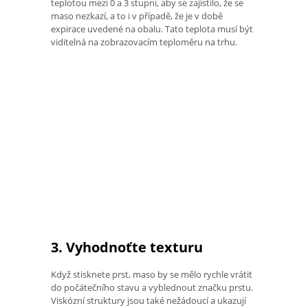
teplotou mezi 0 a 3 stupni, aby se zajistilo, že se
maso nezkazí, a to i v případě, že je v době
expirace uvedené na obalu. Tato teplota musí být
viditelná na zobrazovacím teploměru na trhu.
3. Vyhodnoťte texturu
Když stisknete prst, maso by se mělo rychle vrátit
do počátečního stavu a vyblednout značku prstu.
Viskózní struktury jsou také nežádoucí a ukazují