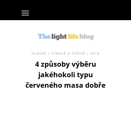
HLAVNÍ
/
STRAVĚ A VÝŽIVĚ
/ 2018
4 způsoby výběru
jakéhokoli typu
červeného masa dobře