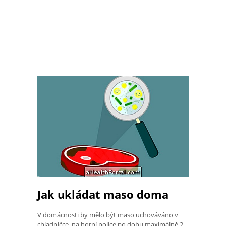
Jak ukládat maso doma
V domácnosti by mělo být maso uchováváno v
chladničce, na horní police po dobu maximálně 2