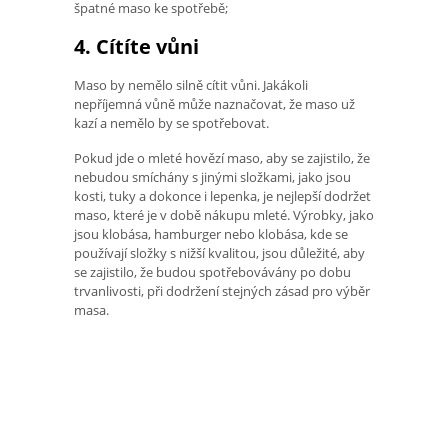
špatné maso ke spotřebě;
4. Cítíte vůni
Maso by nemělo silně cítit vůni. Jakákoli
nepříjemná vůně může naznačovat, že maso už
kazí a nemělo by se spotřebovat.
Pokud jde o mleté ​​hovězí maso, aby se zajistilo, že
nebudou smíchány s jinými složkami, jako jsou
kosti, tuky a dokonce i lepenka, je nejlepší dodržet
maso, které je v době nákupu mleté. Výrobky, jako
jsou klobása, hamburger nebo klobása, kde se
používají složky s nižší kvalitou, jsou důležité, aby
se zajistilo, že budou spotřebovávány po dobu
trvanlivosti, při dodržení stejných zásad pro výběr
masa.