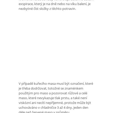
exspirace, který je na dně nebo na víku balení, je
nezbytné číst složky z těchto potravin.
V případě kuřecího masa musí být označení, které
je třeba dodržovat, totožné se znaménkem
použitým pro maso a pozorovat růžové a celé
maso, které nevykazuje tlak prstu, a také není
viskózní ani necítí nepříjemné, protože může být
uchováváno v chladničce 3 až 4 dny, jeden den
déle než červené maso v průměru.