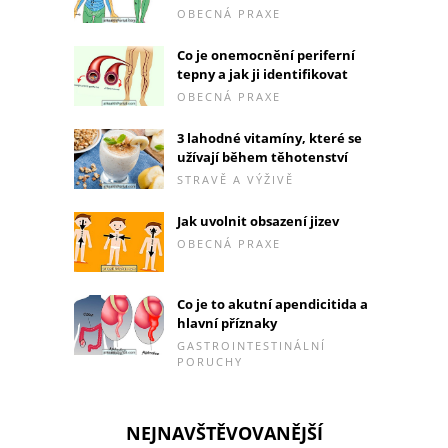
OBECNÁ PRAXE
Co je onemocnění periferní
tepny a jak ji identifikovat
OBECNÁ PRAXE
3 lahodné vitamíny, které se
užívají během těhotenství
STRAVĚ A VÝŽIVĚ
Jak uvolnit obsazení jizev
OBECNÁ PRAXE
Co je to akutní apendicitida a
hlavní příznaky
GASTROINTESTINÁLNÍ
PORUCHY
NEJNAVŠTĚVOVANĚJŠÍ