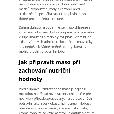
nebo 3 dnů a v mrazáku po dobu přibližně 4
měsíců. Vypouštění vody z kartonu před
uskladněním pomáhá zajistit, aby bylo maso
dobré pro spotřebu a chutné.
Dalším důležitým bodem je, že maso chlazené a
zpracované by mělo být zakoupeno jako poslední
v supermarketu a mělo by být první, které bude
skladováno v chladničce nebo zpět do mrazničky,
aby nedošlo k žádné změně teploty, která by
mohla urychlit proces. hniloba.
Jak připravit maso při
zachování nutriční
hodnoty
Před přípravou zmrazeného masa je nejlepší
metodou například rozmrazení v chladničce přes
noc. Ale v případě zpracovaných a zpracovaných
potravin, jako jsou klobása, hamburger, klobása
obecně a dokonce i maso, které již bylo mleté,
kromě toho, že se vždy kontroluje datum a datum