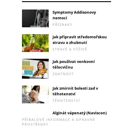
Symptomy Addisonovy
nemoci
PŘÍZNAKY
Jak připravit středomořskou
stravu o zhubnutí
STRAVĚ A VÝŽIVĚ
Jak používat venkovní
tělocvičnu
ZDATNOST
Jak zmírnit bolesti zad v
těhotenství
TĚHOTENSTVÍ
Alginát vápenatý (Naviscon)
PŘÍBALOVÉ INFORMACE A OPRAVNÉ
PROSTŘEDKY