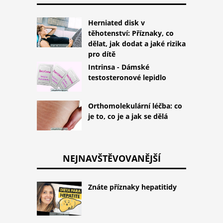
Herniated disk v
těhotenství: Příznaky, co
dělat, jak dodat a jaké rizika
pro dítě
Intrinsa - Dámské
testosteronové lepidlo
Orthomolekulární léčba: co
je to, co je a jak se dělá
NEJNAVŠTĚVOVANĚJŠÍ
Znáte příznaky hepatitidy