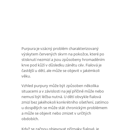
Purpura je vzácný problém charakterizovaný
výskytem červených skvrn na pokožce, které po
stisknutí nezmizí a jsou způsobeny hromaděním
krve pod kůží v důsledku zánětu cév. Fialová je
častější u dětí, ale může se objevit v jakémkoli
věku.
Vzhled purpury může být způsoben několika
situacemi a v závislosti na její příčině může nebo
nemusí být léčba nutná. U dětí obvykle fialová
zmizí bez jakéhokoli konkrétního ošetření, zatímco
u dospělých se může stát chronickým problémem
a může se objevit nebo zmizet v určitých
obdobích.
Když se začnou objevovat příznaky fialové, je