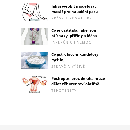
Jak si vyrobit modelovací
masáž pro naladění pasu
KRÁSY A KOSMETIKY
Co je cystitida, jaké jsou
příznaky, příčiny a léčba
INFEKČNÍCH NEMOCÍ
Co jíst k léčení kandidózy
rychleji
STRAVĚ A VÝŽIVĚ
Pochopte, proč děloha může
dělat těhotenství obtížně
TĚHOTENSTVÍ