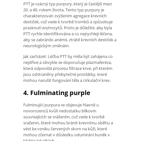
PTT je vzácný typ purpury, který je častější mezi
20. a 40. rokem života. Tento typ purpury je
charakterizován zvýšením agregace krevních
destiček, což vede k tvorbě trombů a způsobuje
prasknutí erytrocytů. Proto je důležité, aby byla
PTT rychle identifikována a co nejrychleji léčena,
aby se zabránilo anémii, ztrátě krevních destiček a
neurologickým změnám.
Jak zacházet: Léčba PTT by měla být zahájena co
nejdříve a obvykle se doporučuje plazmaferéza,
která odpovídá procesu filtrace krve, při kterém
jsou odstraněny přebytečné protilátky, které
mohou narušit fungování těla a cirkulační krev.
4. Fulminating purple
Fulminující purpura se objevuje hlavně u
novorozenců kvůli nedostatku bílkovin
souvisejících se srážením, což vede k tvorbě
sraženin, které mohou bránit krevnímu oběhu a
vést ke vzniku červených skvrn na kůži, které
mohou zčernat v důsledku odumírání buněk v
těchto lokalitách.