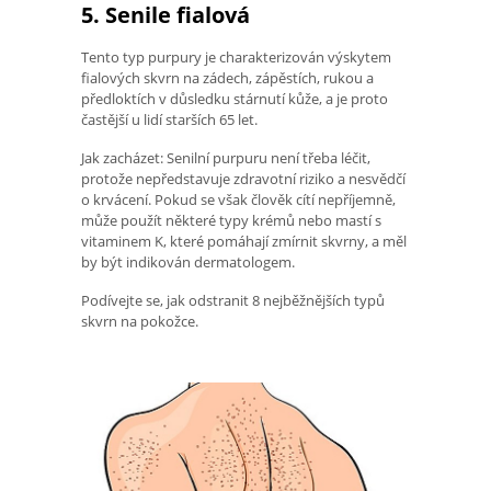
5. Senile fialová
Tento typ purpury je charakterizován výskytem
fialových skvrn na zádech, zápěstích, rukou a
předloktích v důsledku stárnutí kůže, a je proto
častější u lidí starších 65 let.
Jak zacházet: Senilní purpuru není třeba léčit,
protože nepředstavuje zdravotní riziko a nesvědčí
o krvácení. Pokud se však člověk cítí nepříjemně,
může použít některé typy krémů nebo mastí s
vitaminem K, které pomáhají zmírnit skvrny, a měl
by být indikován dermatologem.
Podívejte se, jak odstranit 8 nejběžnějších typů
skvrn na pokožce.