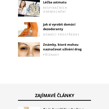
Léčba astmatu
RESPIRAČNÍCH
ONEMOCNĚNÍ
Jak si vyrobit domácí
dezodoranty
DOMÁCÍ PROSTŘEDKY
Známky, které mohou
naznačovat užívání drog
PŘÍZNAKY
ZAJÍMAVÉ ČLÁNKY