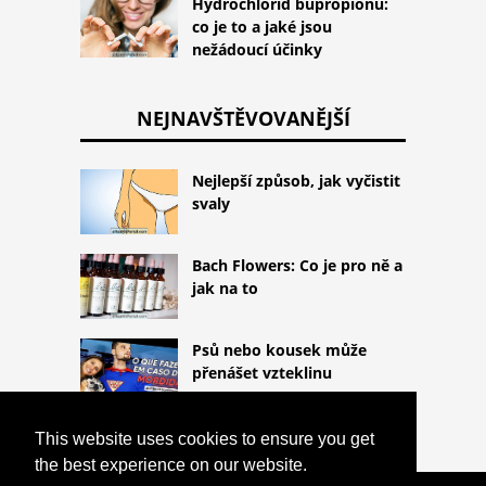
Hydrochlorid bupropionu:
co je to a jaké jsou
nežádoucí účinky
NEJNAVŠTĚVOVANĚJŠÍ
Nejlepší způsob, jak vyčistit
svaly
Bach Flowers: Co je pro ně a
jak na to
Psů nebo kousek může
přenášet vzteklinu
This website uses cookies to ensure you get
the best experience on our website.