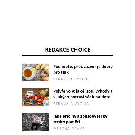
REDAKCE CHOICE
Pochopte, proč zázvor je dobrý
pro tlak
STRAVĚ A VÝŽIVĚ
Polyfenoly: jaké jsou, výhody a
v jakých potravinách najdete
STRAVA A VÝŽIVA
Jaké příčiny a způsoby léčby
ztráty paměti
OBECNÁ PRAXE