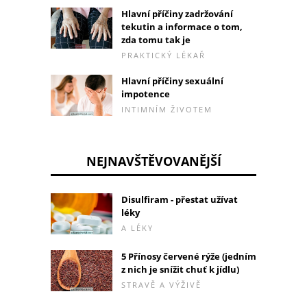
Hlavní příčiny zadržování
tekutin a informace o tom,
zda tomu tak je
PRAKTICKÝ LÉKAŘ
Hlavní příčiny sexuální
impotence
INTIMNÍM ŽIVOTEM
NEJNAVŠTĚVOVANĚJŠÍ
Disulfiram - přestat užívat
léky
A LÉKY
5 Přínosy červené rýže (jedním
z nich je snížit chuť k jídlu)
STRAVĚ A VÝŽIVĚ