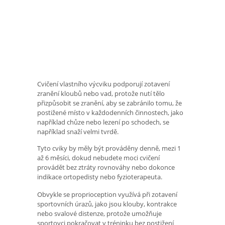
Cvičení vlastního výcviku podporují zotavení
zranění kloubů nebo vad, protože nutí tělo
přizpůsobit se zranění, aby se zabránilo tomu, že
postižené místo v každodenních činnostech, jako
například chůze nebo lezení po schodech, se
například snaží velmi tvrdě.
Tyto cviky by měly být prováděny denně, mezi 1
až 6 měsíci, dokud nebudete moci cvičení
provádět bez ztráty rovnováhy nebo dokonce
indikace ortopedisty nebo fyzioterapeuta.
Obvykle se proprioception využívá při zotavení
sportovních úrazů, jako jsou klouby, kontrakce
nebo svalové distenze, protože umožňuje
sportovci pokračovat v tréninku bez postižení