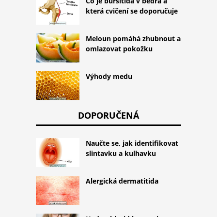
Co je bursitida v bedra a
která cvičení se doporučuje
Meloun pomáhá zhubnout a
omlazovat pokožku
Výhody medu
DOPORUČENÁ
Naučte se, jak identifikovat
slintavku a kulhavku
Alergická dermatitida