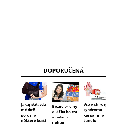
DOPORUČENÁ
Jak za
Jak zjistit, zda
Vše o chirurgii
Běžné příčiny
dislok
mé dítě
syndromu
a léčba bolesti
kotní
porušilo
karpálního
v zádech
některé kosti
tunelu
nohou