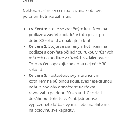
Cvičení 2
Některá vlastně cvičení používaná k obnově
poranění kotníku zahrnují:
Cvičení 1:
Stojte se zraněným kotníkem na
podlaze a zavřete oči, držte tuto pozici po
dobu 30 sekund a opakujte třikrát;
Cvičení 2:
Stojte se zraněným kotníkem na
podlaze a otevřete oči jednou rukou v různých
místech na podlaze v různých vzdálenostech.
Toto cvičení opakujte po dobu nejméně 30
sekund;
Cvičení 3:
Postavte se svým zraněným
kotníkem na půlplnou kouli, zvedněte druhou
nohu z podlahy a snažte se udržovat
rovnováhu po dobu 30 sekund. Chcete-li
dosáhnout tohoto cvičení, jednoduše
vyprázdněte fotbalový míč nebo naplňte míč
na polovinu své kapacity.