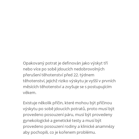
Opakovaný potrat je definován jako výskyt tří
nebo více po sobě jdoucích nedobrovolných
přerušení těhotenství před 22. týdnem
těhotenství, jejichž riziko výskytu je vyšší v prvních
měsících těhotenství a zvyšuje se s postupujícím
věkem.
Existuje několik příčin, které mohou být příčinou
výskytu po sobě jdoucích potratů, proto musí být
provedeno posouzení páru, musí být provedeny
gynekologické a genetické testy a musí být
provedeno posouzení rodiny a klinické anamnézy
aby pochopili, co je kořenem problému.