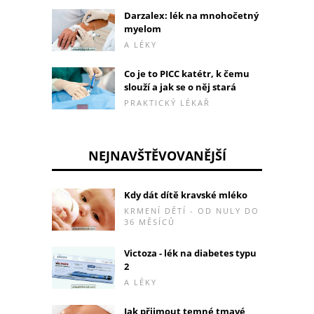
Darzalex: lék na mnohočetný
myelom
A LÉKY
Co je to PICC katétr, k čemu
slouží a jak se o něj stará
PRAKTICKÝ LÉKAŘ
NEJNAVŠTĚVOVANĚJŠÍ
Kdy dát dítě kravské mléko
KRMENÍ DĚTÍ - OD NULY DO
36 MĚSÍCŮ
Victoza - lék na diabetes typu
2
A LÉKY
Jak přijmout temné tmavé