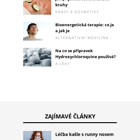
kruhy
KRÁSY A KOSMETIKY
Bioenergetická terapie: co je
a jak je
ALTERNATIVNÍ MEDICÍNA
Na co se přípravek
Hydroxychloroquine používá?
A LÉKY
ZAJÍMAVÉ ČLÁNKY
Léčba kašle s runny nosem