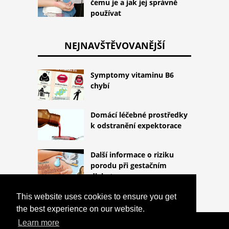
čemu je a jak jej správně
používat
NEJNAVŠTĚVOVANĚJŠÍ
Symptomy vitaminu B6
chybí
Domácí léčebné prostředky
k odstranění expektorace
Další informace o riziku
porodu při gestačním
diabetu
This website uses cookies to ensure you get
the best experience on our website.
Learn more