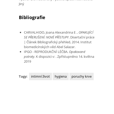
Jiný
Bibliografie
CARVALHIDO, Joana Alexandrina E ..
OPAKUJÍCÍ
SE PŘERUŠENÍ: NOVÉ PŘÍSTUPY
. Disertační práce
| Článek Bibliografický přehled, 2014. Institut
biomedicínských věd Abel Salazar.
IPGO - REPRODUKČNÍ LÉČBA.
Opakované
potraty
. K dispozici v: . Zpřístupněno 14. května
2019
Tagy:
intimní život
hygiena
poruchy krve