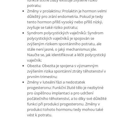
potratu;
Změny v prolaktinu: Prolaktin je hormon velmi
důležitý pro zrání endometria. Pokud je tedy
tento hormon příliš vysoký nebo příliš nízký,
zvyšuje se také riziko potratu;
Syndrom polycystických vaječníků: Syndrom
polycystických vaječníků je spojován se
zvýšeným rizikem spontánního potratu, ale
stále není jasné, o jaký mechanismus jde.
Naučte se, jak identifikovat a léčit polycystický
vaječník;
Obezita: Obezita je spojena s významným
zvýšením rizika spontánní ztráty těhotenství v
prvním trimestru;
Změny v luteální fázi a nedostatek
progesteronu: Funkční žluté tělo je nezbytné
pro úspěšnou implantaci a pro udržení
počátečního těhotenství, a to díky své důležité
funkci při produkci progesteronu. Změny v
produkci tohoto hormonu tedy mohou také
vést k potratu.