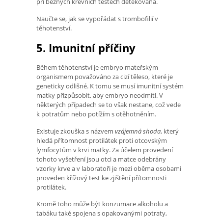
při běžných krevních testech detekována.
Naučte se, jak se vypořádat s trombofilií v
těhotenství.
5. Imunitní příčiny
Během těhotenství je embryo mateřským
organismem považováno za cizí těleso, které je
geneticky odlišné. K tomu se musí imunitní systém
matky přizpůsobit, aby embryo neodmítl. V
některých případech se to však nestane, což vede
k potratům nebo potížím s otěhotněním.
Existuje zkouška s názvem
vzájemná shoda
, který
hledá přítomnost protilátek proti otcovským
lymfocytům v krvi matky. Za účelem provedení
tohoto vyšetření jsou otci a matce odebrány
vzorky krve a v laboratoři je mezi oběma osobami
proveden křížový test ke zjištění přítomnosti
protilátek.
Kromě toho může být konzumace alkoholu a
tabáku také spojena s opakovanými potraty,