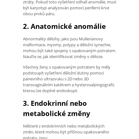
ztráty. Pokud toto vyšetření odhalí anomálie, musí
být karyotyp analyzován pomocí periferní krve
obou prvků páru.
2. Anatomické anomálie
Abnormality dělohy, jako jsou Mullerianovy
malformace, myomy, polypy a děložní synechie,
mohou být také spojeny s opakovaným potratem.
Naučte se, jak identifikovat změny v děloze.
Všechny ženy s opakovaným potratem by měly
podstoupit vyšetření děložní dutiny pomocí
pánevního ultrazvuku s 2D nebo 3D
transvaginálním katétrem a hysterosalpingografií,
kterou lze doplnit endoskopií.
3. Endokrinní nebo
metabolické změny
Některé z endokrinních nebo metabolických
změn, které mohou být příčinou opakovaného
potratu, jsou: