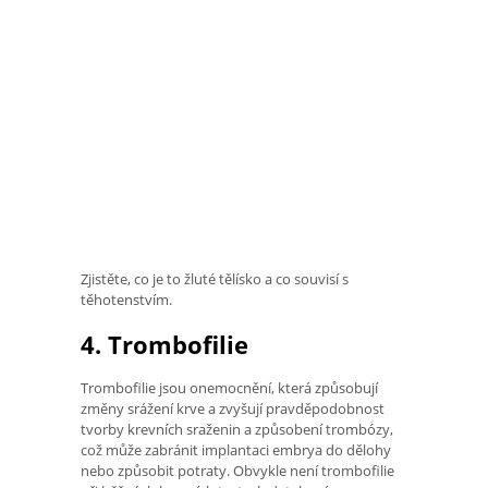
Zjistěte, co je to žluté tělísko a co souvisí s
těhotenstvím.
4. Trombofilie
Trombofilie jsou onemocnění, která způsobují
změny srážení krve a zvyšují pravděpodobnost
tvorby krevních sraženin a způsobení trombózy,
což může zabránit implantaci embrya do dělohy
nebo způsobit potraty. Obvykle není trombofilie