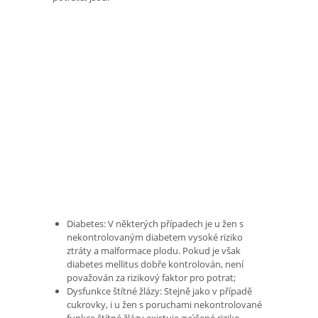
Diabetes: V některých případech je u žen s
nekontrolovaným diabetem vysoké riziko
ztráty a malformace plodu. Pokud je však
diabetes mellitus dobře kontrolován, není
považován za rizikový faktor pro potrat;
Dysfunkce štítné žlázy: Stejně jako v případě
cukrovky, i u žen s poruchami nekontrolované
funkce štítné žlázy existuje zvýšené riziko