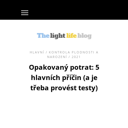
HLAVNÍ
/
KONTROLA PLODNOSTI A
NAROZENÍ
/ 2021
Opakovaný potrat: 5
hlavních příčin (a je
třeba provést testy)