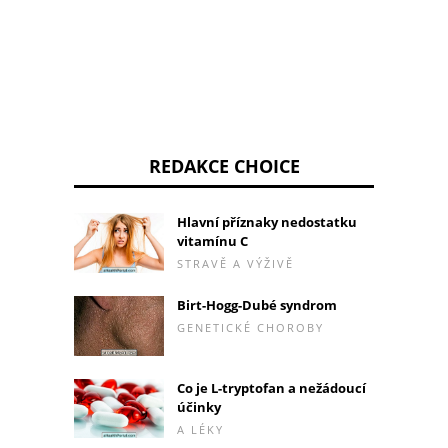
REDAKCE CHOICE
Hlavní příznaky nedostatku
vitamínu C
STRAVĚ A VÝŽIVĚ
Birt-Hogg-Dubé syndrom
GENETICKÉ CHOROBY
Co je L-tryptofan a nežádoucí
účinky
A LÉKY