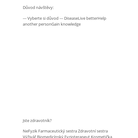
Důvod návštěvy:
--- Vyberte si důvod --- DiseaseLive betterHelp
another personGain knowledge
Jste zdravotník?
NeFyzik Farmaceutický sestra Zdravotní sestra
Výživář Biomedicínský Fyzioterapeut Kosmetička