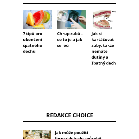
7 tipů pro
Chrup zubů -
Jak si
Hlavní
ukončení
co to je a jak
kartáčovat
rakovi
špatného
se léčí
zuby, takže
ústech
dechu
nemáte
dělat
dutiny a
špatný dech
REDAKCE CHOICE
Jak může použití
formaldehydu způsobit