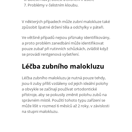
Problémy v čelistním kloubu.
V některých případech může zubní malokluze také
způsobit špatné držení těla a odchylky v páteři.
Ve většině případů nejsou příznaky identifikovány,
a proto problém zanedbání může identifikovat
pouze zubař při rutinních schůzkách, zvláště když
se provádí rentgenová vyšetření.
Léčba zubního malokluzu
Léčba zubního malokluzu je nutná pouze tehdy,
jsou-li zuby příliš vzdáleny od jejich ideální polohy
a obvykle se začínají používat ortodontické
přístroje, aby se pokusily změnit polohu zubů na
správném místě. Použití tohoto typu zařízení se
může lišit v rozmezí 6 měsíců až 2 roky, v závislosti
na stupni malokluzu.