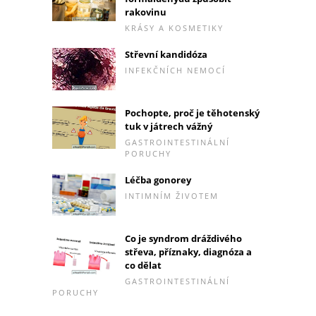
rakovinu
KRÁSY A KOSMETIKY
Střevní kandidóza
INFEKČNÍCH NEMOCÍ
Pochopte, proč je těhotenský
tuk v játrech vážný
GASTROINTESTINÁLNÍ
PORUCHY
Léčba gonorey
INTIMNÍM ŽIVOTEM
Co je syndrom dráždivého
střeva, příznaky, diagnóza a
co dělat
GASTROINTESTINÁLNÍ
PORUCHY