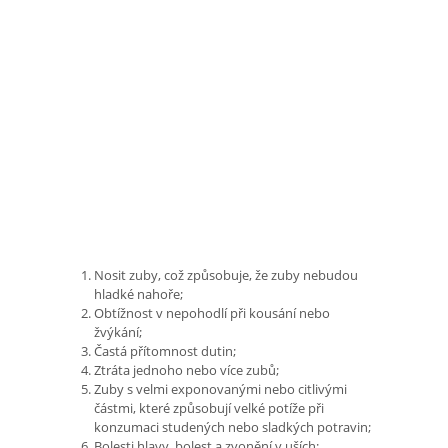
Nosit zuby, což způsobuje, že zuby nebudou
hladké nahoře;
Obtížnost v nepohodlí při kousání nebo
žvýkání;
Častá přítomnost dutin;
Ztráta jednoho nebo více zubů;
Zuby s velmi exponovanými nebo citlivými
částmi, které způsobují velké potíže při
konzumaci studených nebo sladkých potravin;
Bolesti hlavy, bolest a zvonění v uších;