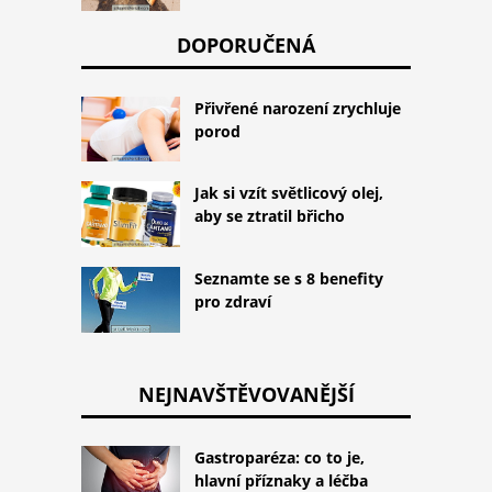
DOPORUČENÁ
Přivřené narození zrychluje
porod
Jak si vzít světlicový olej,
aby se ztratil břicho
Seznamte se s 8 benefity
pro zdraví
NEJNAVŠTĚVOVANĚJŠÍ
Gastroparéza: co to je,
hlavní příznaky a léčba