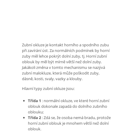
Zubní okluze je kontakt horního a spodního zubu
při zavírání úst. Za normálních podmínek by horní
zuby měl lehce pokrýt dolní zuby, tj. Horní zubní
oblouk by měl být mírně větší než dolní zuby.
Jakákoli změna v tomto mechanismu se nazývá
zubní malokluze, která může poškodit zuby,
dásně, kosti, svaly, vazky a klouby.
Hlavní typy zubní okluze jsou:
Třída 1
: normální okluze, ve které horní zubní
oblouk dokonale zapadá do dolního zubního
oblouku;
Třída 2
: Zdá se, že osoba nemá bradu, protože
horní zubní oblouk je mnohem větší než dolní
oblouk.