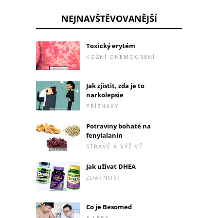
NEJNAVŠTĚVOVANĚJŠÍ
Toxický erytém
KOŽNÍ ONEMOCNĚNÍ
Jak zjistit, zda je to
narkolepsie
PŘÍZNAKY
Potraviny bohaté na
fenylalanin
STRAVĚ A VÝŽIVĚ
Jak užívat DHEA
ZDATNOST
Co je Besomed
A LÉKY