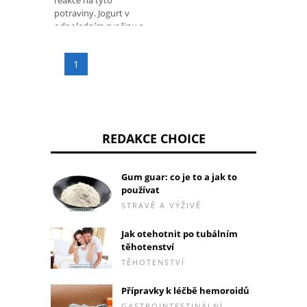
reakce na tyto
potraviny. Jogurt v
odpoledním svačinu s
pečeným
1
REDAKCE CHOICE
Gum guar: co je to a jak to
používat
STRAVĚ A VÝŽIVĚ
Jak otehotnit po tubálním
těhotenství
TĚHOTENSTVÍ
Přípravky k léčbě hemoroidů
GASTROINTESTINÁLNÍ