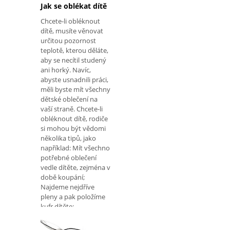
Jak se oblékat dítě
Chcete-li obléknout
dítě, musíte věnovat
určitou pozornost
teplotě, kterou děláte,
aby se necítil studený
ani horký. Navíc,
abyste usnadnili práci,
měli byste mít všechny
dětské oblečení na
vaší straně. Chcete-li
obléknout dítě, rodiče
si mohou být vědomi
několika tipů, jako
například: Mít všechno
potřebné oblečení
vedle dítěte, zejména v
době koupání;
Najdeme nejdříve
pleny a pak položíme
kufr dítěte;
Upřednostňuje
bavlněné oblečení,