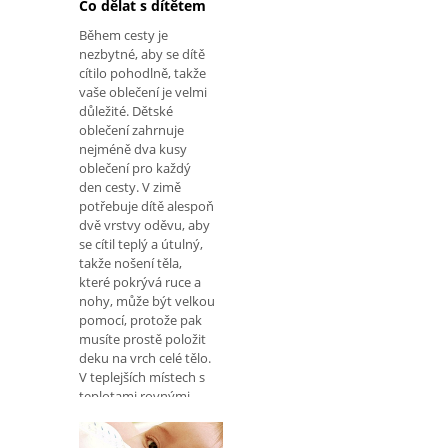
komunikovat. Znaky,
Co dělat s dítětem
příznaky a
Během cesty je
charakteristiky K
nezbytné, aby se dítě
identifikac
cítilo pohodlně, takže
vaše oblečení je velmi
důležité. Dětské
oblečení zahrnuje
nejméně dva kusy
oblečení pro každý
den cesty. V zimě
potřebuje dítě alespoň
dvě vrstvy oděvu, aby
se cítil teplý a útulný,
takže nošení těla,
které pokrývá ruce a
nohy, může být velkou
pomocí, protože pak
musíte prostě položit
deku na vrch celé tělo.
V teplejších místech s
teplotami rovnými
nebo vyš