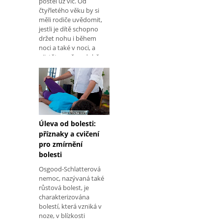
postel už víc. Od
čtyřletého věku by si
měli rodiče uvědomit,
jestli je dítě schopno
držet nohu i během
noci a také v noci, a
ujistěte se, že v době,
kdy se probudí ráno,
nenaklání v posteli.
Kdy se bojíte Mohlo by
to být důvodem k
obavám,
Úleva od bolesti:
příznaky a cvičení
pro zmírnění
bolesti
Osgood-Schlatterová
nemoc, nazývaná také
růstová bolest, je
charakterizována
bolestí, která vzniká v
noze, v blízkosti