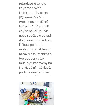
retardace je tehdy,
když má člověk
inteligentní kvocient
(IQ) mezi 35 a 55.
Proto jsou postižení
lidé poměrně pomalí,
aby se naučili mluvit
nebo sedět, ale pokud
dostanou odpovídající
léčbu a podporu,
mohou žít s některými
nezávislost. Intenzita a
typ podpory však
musí být stanoveny na
individuálním základě,
protože někdy může
trvat jen málo pomoci,
abyste mohli být
integrováni a nezávislí
ve svých základních
každodenních
činnostech, jako je
schopnost