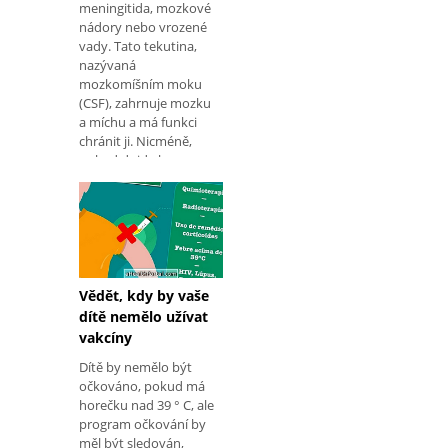
meningitida, mozkové
nádory nebo vrozené
vady. Tato tekutina,
nazývaná
mozkomíšním moku
(CSF), zahrnuje mozku
a míchu a má funkci
chránit ji. Nicméně,
pokud dojde k z
Vědět, kdy by vaše
dítě nemělo užívat
vakcíny
Dítě by nemělo být
očkováno, pokud má
horečku nad 39 ° C, ale
program očkování by
měl být sledován,