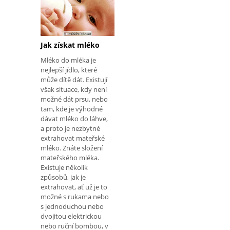
Jak získat mléko
Mléko do mléka je
nejlepší jídlo, které
může dítě dát. Existují
však situace, kdy není
možné dát prsu, nebo
tam, kde je výhodné
dávat mléko do láhve,
a proto je nezbytné
extrahovat mateřské
mléko. Znáte složení
mateřského mléka.
Existuje několik
způsobů, jak je
extrahovat, ať už je to
možné s rukama nebo
s jednoduchou nebo
dvojitou elektrickou
nebo ruční bombou, v