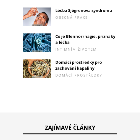
Léčba Sjögrenova syndromu
OBECNÁ PRAXE
Co je Blennorrhagie, příznaky
a léčba
INTIMNÍM ŽIVOTEM
Domácí prostředky pro
zachování kapaliny
DOMÁCÍ PROSTŘEDKY
ZAJÍMAVÉ ČLÁNKY