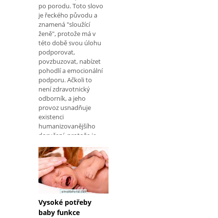
po porodu. Toto slovo
je řeckého původu a
znamená "sloužící
ženě", protože má v
této době svou úlohu
podporovat,
povzbuzovat, nabízet
pohodlí a emocionální
podporu. Ačkoli to
není zdravotnický
odborník, a jeho
provoz usnadňuje
existenci
humanizovanějšího
doručení, protože je
běžné, že se žena v
této době cítí
bezmocná. Navíc je
běžné, že doulas
obhajuje nejpřiroz
Vysoké potřeby
baby funkce