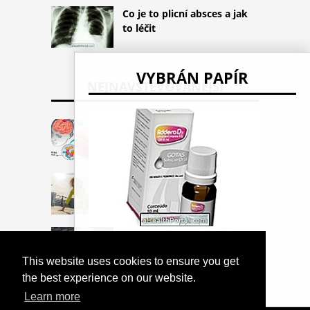
Co je to plicní absces a jak
to léčit
VYBRÁN PAPÍR
NEJNAVŠTĚVOVANĚJŠÍ
Porozumět meningitidě a
jak se chránit
Nejlepší cvičení k
odstranění viscerálního
tuku
Porozuměte, proč je jíst
Vitamín D Doplňky
Miojo špatné
This website uses cookies to ensure you get
the best experience on our website.
Learn more