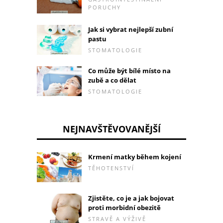
PORUCHY
Jak si vybrat nejlepší zubní
pastu
STOMATOLOGIE
Co může být bílé místo na
zubě a co dělat
STOMATOLOGIE
NEJNAVŠTĚVOVANĚJŠÍ
Krmení matky během kojení
TĚHOTENSTVÍ
Zjistěte, co je a jak bojovat
proti morbidní obezitě
STRAVĚ A VÝŽIVĚ