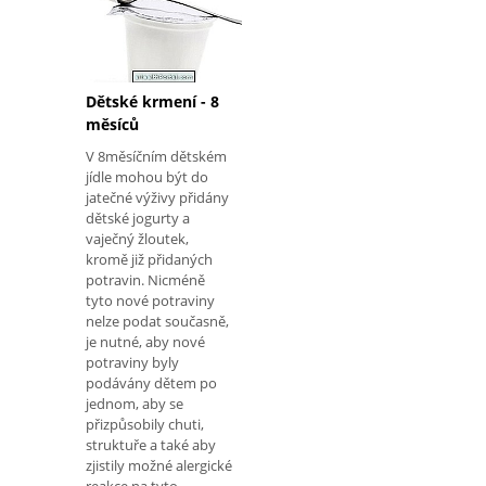
které se snadno nosí,
mají suchý zip a
smyčky, zvláště když je
dítě novorozence;
Vyhněte se oblečení,
Dětské krmení - 8
které uvolní vlasy, aby
měsíců
dítě nebylo alergické;
Odstraňte veš
V 8měsíčním dětském
jídle mohou být do
jatečné výživy přidány
dětské jogurty a
vaječný žloutek,
kromě již přidaných
potravin. Nicméně
tyto nové potraviny
nelze podat současně,
je nutné, aby nové
potraviny byly
podávány dětem po
jednom, aby se
přizpůsobily chuti,
struktuře a také aby
zjistily možné alergické