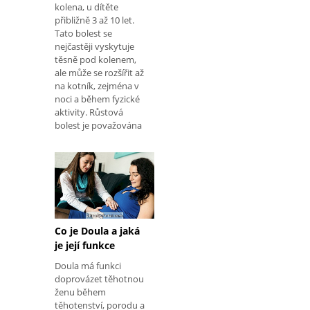
kolena, u dítěte
přibližně 3 až 10 let.
Tato bolest se
nejčastěji vyskytuje
těsně pod kolenem,
ale může se rozšířit až
na kotník, zejména v
noci a během fyzické
aktivity. Růstová
bolest je považována
Co je Doula a jaká
je její funkce
Doula má funkci
doprovázet těhotnou
ženu během
těhotenství, porodu a