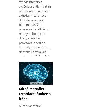
své vlastní tělo a
zvyšuje afektivní vztah
mezi matkou a otcem
a dítětem. Z tohoto
důvodu je nutno
během masáže
pozorovat a citlivě od
matky nebo otce k
dítěti, které lze
provádět ihned po
koupeli, denně, stále s
dítětem nahým, ale
zcela pohodlným. Tato
masáž vytváří v dítěti
hmatové, m
Mírná mentální
retardace: funkce a
léčba
Mírná mentální