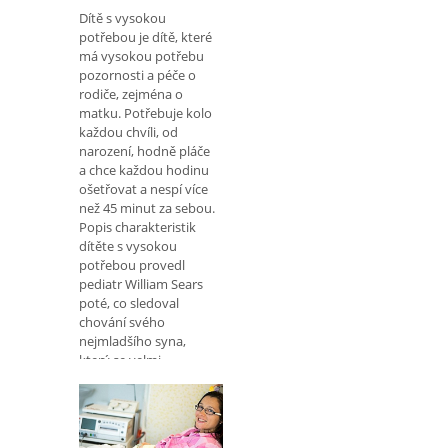
Dítě s vysokou
potřebou je dítě, které
má vysokou potřebu
pozornosti a péče o
rodiče, zejména o
matku. Potřebuje kolo
každou chvíli, od
narození, hodně pláče
a chce každou hodinu
ošetřovat a nespí více
než 45 minut za sebou.
Popis charakteristik
dítěte s vysokou
potřebou provedl
pediatr William Sears
poté, co sledoval
chování svého
nejmladšího syna,
který se velmi
odlišoval od starších
bratrů. Tyto
charakteristiky však
nelze chara