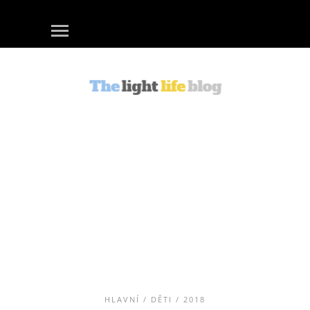
HLAVNÍ
/
DĚTI
/ 2018