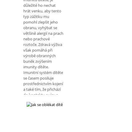
Kontraindikace
důležité ho nechat
vakcíny HIV pozitivní
hrát venku, aby tento
děti musí mít lékařsk
typ zážitku mu
pomohl zlepšit jeho
obranu, vyhýbat se
většině alergií na prach
nebo prachové
roztoče. Zdravá výživa
však pomáhá při
výrobě obranných
buněk zvýšením
imunity dítěte.
Imunitní systém dítěte
se časem posiluje
prostřednictvím kojení
a také tím, že přichází
do kontaktu s viry a
bakteriemi, které se
běžně vyskytují v
životním prostředí.
Tímto způsobem tělo
těla vytváří obranu,
která zvyšuje