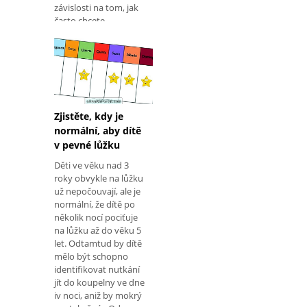
závislosti na tom, jak
často chcete
extrahovat mléko a
přednost každé ženy.
Pro jakoukoli metodu
byste měli vždy
dodržovat
Zjistěte, kdy je
normální, aby dítě
v pevné lůžku
Děti ve věku nad 3
roky obvykle na lůžku
už nepočouvají, ale je
normální, že dítě po
několik nocí pociťuje
na lůžku až do věku 5
let. Odtamtud by dítě
mělo být schopno
identifikovat nutkání
jít do koupelny ve dne
iv noci, aniž by mokrý