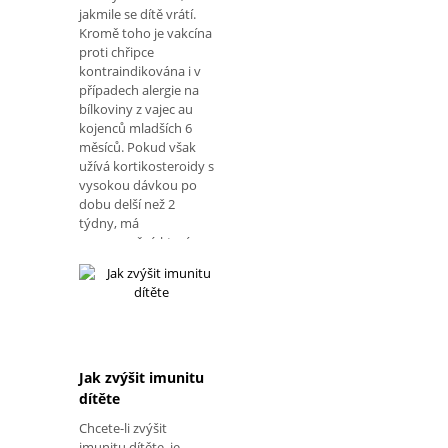
jakmile se dítě vrátí.
Kromě toho je vakcína
proti chřipce
kontraindikována i v
případech alergie na
bílkoviny z vajec au
kojenců mladších 6
měsíců. Pokud však
užívá kortikosteroidy s
vysokou dávkou po
dobu delší než 2
týdny, má
onemocnění, které
snižuje imunitu, jako je
HIV, lupus a
pneumonie, nebo se
léčí jako chemoterapie
nebo radioterapie,
měla by být vakcína
podána 1-3 měsíce po
Jak zvýšit imunitu
ukončení léčby a po 1
dítěte
nebo 2 letech v
Chcete-li zvýšit
případě leukémie.
imunitu dítěte, je