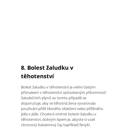
8. Bolest žaludku v
těhotenství
Bolest žaludku v těhotenství je velmi častým
příznakem v těhotenství způsobeným přítomností
žaludečních plynů av tomto případě se
doporučuje, aby se těhotná žena vyvarovala
používání příliš těsného oblečení nebo přílišného
jídla v jídle. Chcete-li zmírnit bolesti žaludku v
těhotenství, dobrým tipem je, abyste si vzali
citronový balzámový čaj například fenykl.