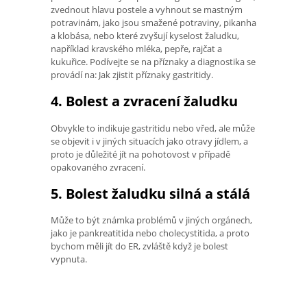
zvednout hlavu postele a vyhnout se mastným
potravinám, jako jsou smažené potraviny, pikanha
a klobása, nebo které zvyšují kyselost žaludku,
například kravského mléka, pepře, rajčat a
kukuřice. Podívejte se na příznaky a diagnostika se
provádí na: Jak zjistit příznaky gastritidy.
4. Bolest a zvracení žaludku
Obvykle to indikuje gastritidu nebo vřed, ale může
se objevit i v jiných situacích jako otravy jídlem, a
proto je důležité jít na pohotovost v případě
opakovaného zvracení.
5. Bolest žaludku silná a stálá
Může to být známka problémů v jiných orgánech,
jako je pankreatitida nebo cholecystitida, a proto
bychom měli jít do ER, zvláště když je bolest
vypnuta.