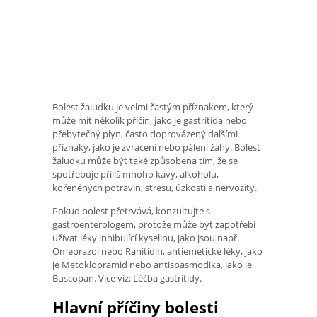
Bolest žaludku je velmi častým příznakem, který
může mít několik příčin, jako je gastritida nebo
přebytečný plyn, často doprovázený dalšími
příznaky, jako je zvracení nebo pálení žáhy. Bolest
žaludku může být také způsobena tím, že se
spotřebuje příliš mnoho kávy, alkoholu,
kořeněných potravin, stresu, úzkosti a nervozity.
Pokud bolest přetrvává, konzultujte s
gastroenterologem, protože může být zapotřebí
užívat léky inhibující kyselinu, jako jsou např.
Omeprazol nebo Ranitidin, antiemetické léky, jako
je Metoklopramid nebo antispasmodika, jako je
Buscopan. Více viz: Léčba gastritidy.
Hlavní příčiny bolesti