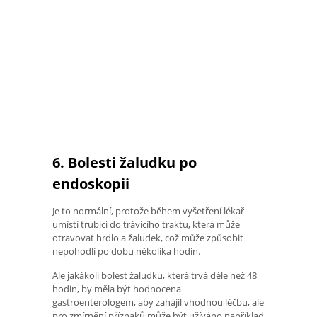
6. Bolesti žaludku po
endoskopii
Je to normální, protože během vyšetření lékař
umístí trubici do trávicího traktu, která může
otravovat hrdlo a žaludek, což může způsobit
nepohodlí po dobu několika hodin.
Ale jakákoli bolest žaludku, která trvá déle než 48
hodin, by měla být hodnocena
gastroenterologem, aby zahájil vhodnou léčbu, ale
pro zmírnění příznaků může být užíváno například