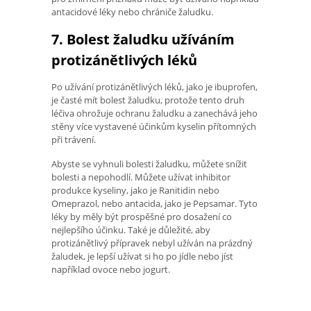
antacidové léky nebo chrániče žaludku.
7. Bolest žaludku užíváním
protizánětlivých léků
Po užívání protizánětlivých léků, jako je ibuprofen,
je časté mít bolest žaludku, protože tento druh
léčiva ohrožuje ochranu žaludku a zanechává jeho
stěny více vystavené účinkům kyselin přítomných
při trávení.
Abyste se vyhnuli bolesti žaludku, můžete snížit
bolesti a nepohodlí. Můžete užívat inhibitor
produkce kyseliny, jako je Ranitidin nebo
Omeprazol, nebo antacida, jako je Pepsamar. Tyto
léky by měly být prospěšné pro dosažení co
nejlepšího účinku. Také je důležité, aby
protizánětlivý přípravek nebyl užíván na prázdný
žaludek, je lepší užívat si ho po jídle nebo jíst
například ovoce nebo jogurt.