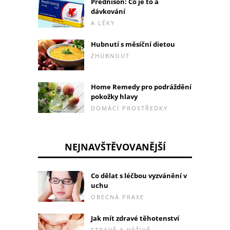
Přednison: Co je to a
dávkování
A LÉKY
Hubnutí s měsíční dietou
ZHUBNOUT
Home Remedy pro podráždění
pokožky hlavy
DOMÁCÍ PROSTŘEDKY
NEJNAVŠTĚVOVANĚJŠÍ
Co dělat s léčbou vyzvánění v
uchu
OBECNÁ PRAXE
Jak mít zdravé těhotenství
STRAVĚ A VÝŽIVĚ