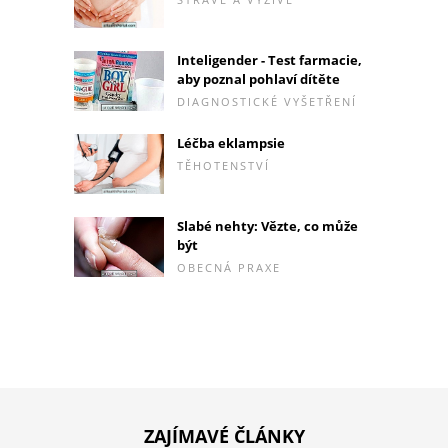
Inteligender - Test farmacie,
aby poznal pohlaví dítěte
DIAGNOSTICKÉ VYŠETŘENÍ
Léčba eklampsie
TĚHOTENSTVÍ
Slabé nehty: Vězte, co může
být
OBECNÁ PRAXE
ZAJÍMAVÉ ČLÁNKY