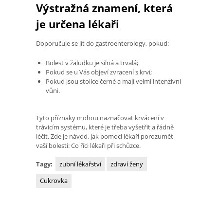
Výstražná znamení, která
je určena lékaři
Doporučuje se jít do gastroenterology, pokud:
Bolest v žaludku je silná a trvalá;
Pokud se u Vás objeví zvracení s krví;
Pokud jsou stolice černé a mají velmi intenzivní
vůni.
Tyto příznaky mohou naznačovat krvácení v
trávicím systému, které je třeba vyšetřit a řádně
léčit. Zde je návod, jak pomoci lékaři porozumět
vaší bolesti: Co říci lékaři při schůzce.
Tagy:
zubní lékařství
zdraví ženy
Cukrovka