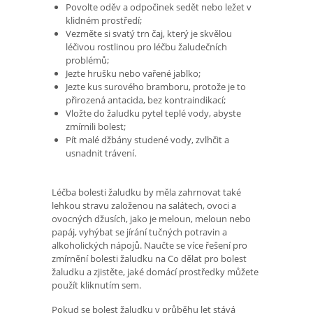
Povolte oděv a odpočinek sedět nebo ležet v
klidném prostředí;
Vezměte si svatý trn čaj, který je skvělou
léčivou rostlinou pro léčbu žaludečních
problémů;
Jezte hrušku nebo vařené jablko;
Jezte kus surového bramboru, protože je to
přirozená antacida, bez kontraindikací;
Vložte do žaludku pytel teplé vody, abyste
zmírnili bolest;
Pít malé džbány studené vody, zvlhčit a
usnadnit trávení.
Léčba bolesti žaludku by měla zahrnovat také
lehkou stravu založenou na salátech, ovoci a
ovocných džusích, jako je meloun, meloun nebo
papáj, vyhýbat se jírání tučných potravin a
alkoholických nápojů. Naučte se více řešení pro
zmírnění bolesti žaludku na Co dělat pro bolest
žaludku a zjistěte, jaké domácí prostředky můžete
použít kliknutím sem.
Pokud se bolest žaludku v průběhu let stává