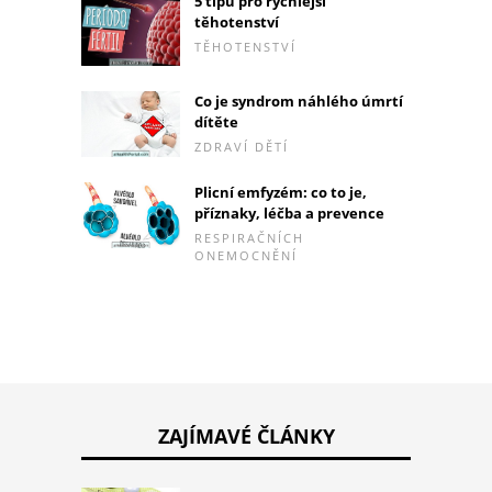
5 tipů pro rychlejší
těhotenství
TĚHOTENSTVÍ
Co je syndrom náhlého úmrtí
dítěte
ZDRAVÍ DĚTÍ
Plicní emfyzém: co to je,
příznaky, léčba a prevence
RESPIRAČNÍCH
ONEMOCNĚNÍ
ZAJÍMAVÉ ČLÁNKY