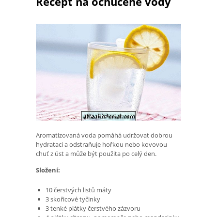
Recept na ochucené vody
Aromatizovaná voda pomáhá udržovat dobrou
hydrataci a odstraňuje hořkou nebo kovovou
chuť z úst a může být použita po celý den.
Složení:
10 čerstvých listů máty
3 skořicové tyčinky
3 tenké plátky čerstvého zázvoru