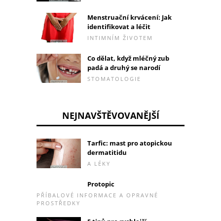
Menstruační krvácení: Jak
identifikovat a léčit
INTIMNÍM ŽIVOTEM
Co dělat, když mléčný zub
padá a druhý se narodí
STOMATOLOGIE
NEJNAVŠTĚVOVANĚJŠÍ
Tarfic: mast pro atopickou
dermatitidu
A LÉKY
Protopic
PŘÍBALOVÉ INFORMACE A OPRAVNÉ
PROSTŘEDKY