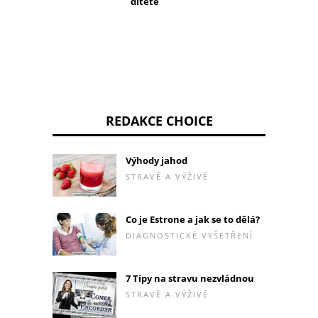
dítěte
REDAKCE CHOICE
Výhody jahod
STRAVĚ A VÝŽIVĚ
Co je Estrone a jak se to dělá?
DIAGNOSTICKÉ VYŠETŘENÍ
7 Tipy na stravu nezvládnou
STRAVĚ A VÝŽIVĚ