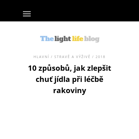
HLAVNÍ
/
STRAVĚ A VÝŽIVĚ
/ 2018
10 způsobů, jak zlepšit
chuť jídla při léčbě
rakoviny