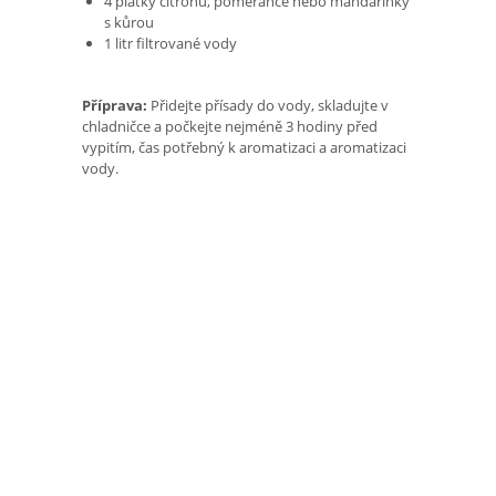
4 plátky citronu, pomeranče nebo mandarinky
s kůrou
1 litr filtrované vody
Příprava:
Přidejte přísady do vody, skladujte v
chladničce a počkejte nejméně 3 hodiny před
vypitím, čas potřebný k aromatizaci a aromatizaci
vody.