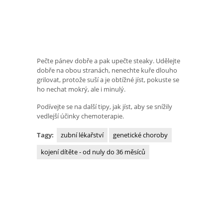
Pečte pánev dobře a pak upečte steaky. Udělejte
dobře na obou stranách, nenechte kuře dlouho
grilovat, protože suší a je obtížné jíst, pokuste se
ho nechat mokrý, ale i minulý.
Podívejte se na další tipy, jak jíst, aby se snížily
vedlejší účinky chemoterapie.
Tagy:
zubní lékařství
genetické choroby
kojení dítěte - od nuly do 36 měsíců