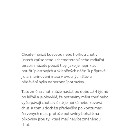
Chcete-li snížit kovovou nebo hořkou chuť v
ústech způsobenou chemoterapií nebo radiační
terapií, můžete použít tipy, jako je například
použití plastových a skleněných náčiní k přípravě
jídla, marinování masa v ovocných šťáv a
přidávání bylin na sezónní potraviny .
Tato změna chuti může nastat po dobu až 4 týdnů
po léčbě a je obvyklé, že potraviny mění chuť nebo
vyčerpávají chuť a v ústě je hořká nebo kovová
chuť. K tomu dochází především po konzumaci
červených mas, protože potraviny bohaté na
bílkoviny jsou ty, které mají nejvíce změněnou
chuť.