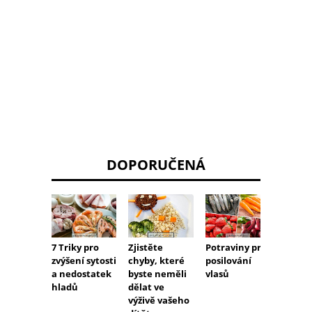
DOPORUČENÁ
7 Triky pro
Potraviny pro
Co jíst
Zjistěte
zvýšení sytosti
posilování
ulevili
chyby, které
a nedostatek
vlasů
krku
byste neměli
hladů
dělat ve
výživě vašeho