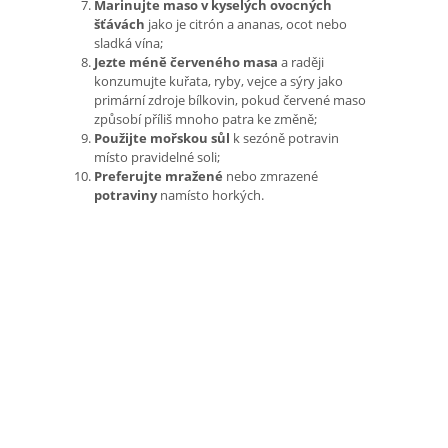
Marinujte maso v kyselých ovocných
šťávách
jako je citrón a ananas, ocot nebo
sladká vína;
Jezte méně červeného masa
a raději
konzumujte kuřata, ryby, vejce a sýry jako
primární zdroje bílkovin, pokud červené maso
způsobí příliš mnoho patra ke změně;
Použijte mořskou sůl
k sezóně potravin
místo pravidelné soli;
Preferujte mražené
nebo zmrazené
potraviny
namísto horkých.