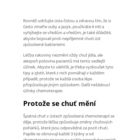
Rovněž udržujte ústa čistou a zdravou tím, že si
často zmařte zuby a jazyk, používáte-li nití a
vyhýbejte se vředům a vředům, je také důležité,
abyste bojovali proti nepříjemné chuti úst
způsobené bakteriemi.
Léčba rakoviny nezmění vždy chuť jídla, ale
alespoň polovina pacientů má tento vedlejší
účinek. Abyste to ulehčili, je třeba vyzkoušet tyto
tipy a zjistit, které z nich pomáhají v každém
případě, protože se každá osoba lépe
přizpůsobuje jiným způsobem. Další nežádoucí
účinky chemoterapie.
Protože se chuť mění
Špatná chuť v ústech způsobená chemoterapií se
děje, protože léčba způsobuje změny chuťových
pohárků, které jsou odpovědné za pocit chuti.
Papilie se obnovují každé 3 týdny a od
chemoterapie pracuje na rychle reprodukovaných