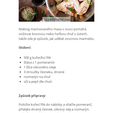
Making marinovaného masa v ovoci pomáhá
snižovat kovovou nebo hořkou chuť v ústech,
takže zde je způsob, jak udělat ovocnou marinádu.
Složení:
500 g kuřecího filé
šťáva z 1 pomeranče
1 lžíce olivového oleje
3 stroužky česneku, drcené
rozmarýn na chuť
sůl a pepř dle chuti
Způsob přípravy:
Položte kuřecí filé do nádoby a stlačte pomeranč,
přidejte drcený česnek, olivový olej a rozmarýn.