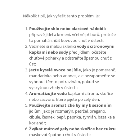
Několik tipů, jak vyřešit tento problém, je:
Používejte sklo nebo plastové nádobí
k
přípravě jídel a krmení, včetně příborů, protože
to pomáhá snížit kovovou chuť v ústech;
Vezměte si malou sklenici
vody s citronovými
kapkami nebo sody
před jídlem, očistěte
chuťové pohárky a odstraňte špatnou chuť z
úst;
Jezte kyselé ovoce po jídle,
jako je pomeranč,
mandarinka nebo ananas, ale nezapomeňte se
vyhnout těmto potravinám, pokud se
vyskytnou vředy v ústech;
Aromatizujte vodu
kapkami citronu, skořice
nebo zázvoru, které pijete po celý den;
Používejte aromatické byliny k sezónním
jídlům, jako je rozmarýn, petržel, oregano,
cibule, česnek, pepř, paprika, tymián, bazalka a
koriandr;
Žvýkat mátové gely nebo skořice bez cukru
maskovat špatnou chuť v ústech;