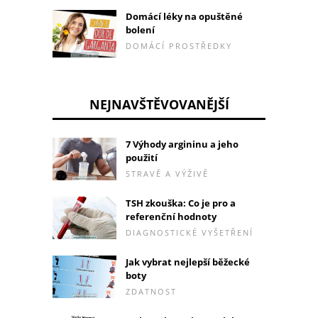
Domácí léky na opuštěné
bolení
DOMÁCÍ PROSTŘEDKY
NEJNAVŠTĚVOVANĚJŠÍ
7 Výhody argininu a jeho
použití
STRAVĚ A VÝŽIVĚ
TSH zkouška: Co je pro a
referenční hodnoty
DIAGNOSTICKÉ VYŠETŘENÍ
Jak vybrat nejlepší běžecké
boty
ZDATNOST