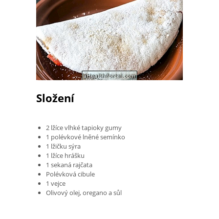
Složení
2 lžíce vlhké tapioky gumy
1 polévkové lněné semínko
1 lžičku sýra
1 lžíce hrášku
1 sekaná rajčata
Polévková cibule
1 vejce
Olivový olej, oregano a sůl