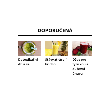
DOPORUČENÁ
Detoxikační
Šťávy ztrácejí
Džus pro
Podíve
džus zelí
břicho
fyzickou a
jak si 
duševní
domác
únavu
doplně
získán
svalov
hmoty