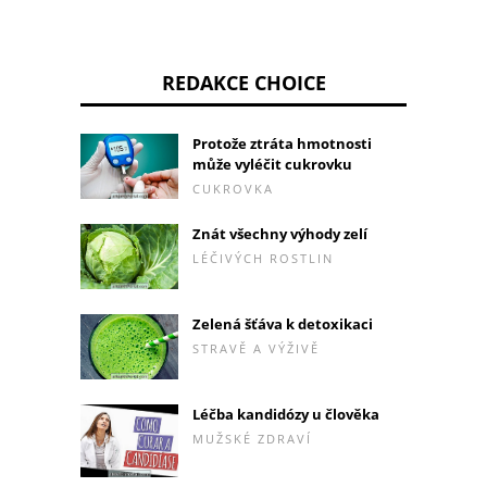
REDAKCE CHOICE
Protože ztráta hmotnosti
může vyléčit cukrovku
CUKROVKA
Znát všechny výhody zelí
LÉČIVÝCH ROSTLIN
Zelená šťáva k detoxikaci
STRAVĚ A VÝŽIVĚ
Léčba kandidózy u člověka
MUŽSKÉ ZDRAVÍ